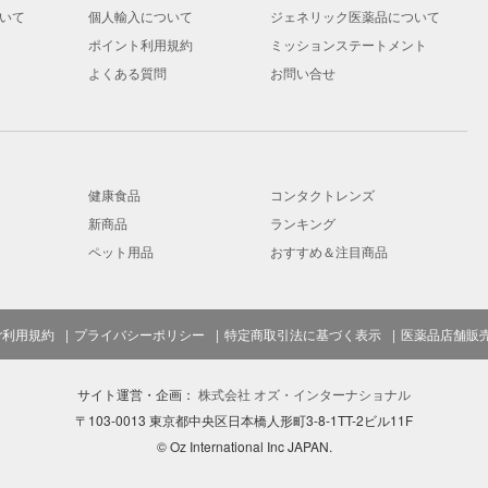
いて
個人輸入について
ジェネリック医薬品について
ポイント利用規約
ミッションステートメント
よくある質問
お問い合せ
健康食品
コンタクトレンズ
新商品
ランキング
ペット用品
おすすめ＆注目商品
ご利用規約
プライバシーポリシー
特定商取引法に基づく表示
医薬品店舗販
サイト運営・企画：
株式会社 オズ・インターナショナル
〒103-0013 東京都中央区日本橋人形町3-8-1TT-2ビル11F
© Oz International Inc JAPAN.