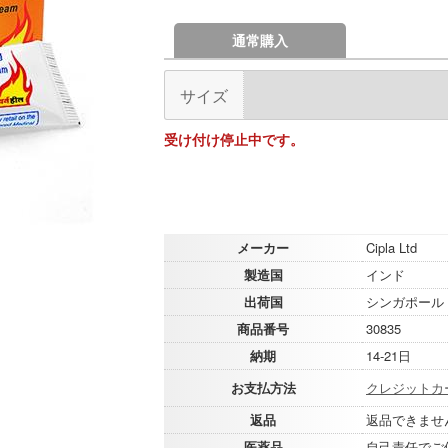
通常購入
サイズ
受け付け停止中です。
メーカー
Cipla Ltd
製造国
インド
出荷国
シンガポール
商品番号
30835
納期
14-21日
お支払方法
クレジットカ
返品
返品できませ
医薬品
自己責任でご