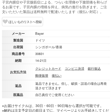
子宮内膜症や子宮腺筋症による、つらい生理痛や下腹部痛を和らげ
るお薬です。子宮内膜の増殖を抑え、病気の進行を防ぎます。ご注
文いただいた製品は送料無料で配達いたします（後払い対応）。
ほしいものリストへ登録
メーカー
Bayer
製造国
ドイツ
出荷国
シンガポール/香港
商品番号
30831
納期
14-21日
クレジットカード
コンビニ決済
銀行振込
お支払方法
郵便振替
後払い
返品できません。但し、破損・誤送の場合は再発
返品
送させて頂きます
医薬品
自己責任でご使用ください
※お届けサイクルは、30日・60日・90日毎から選択が可能です。
※解約は注文予定日の前日までに、マイページよりお手続きしてくだ