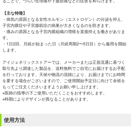
ることで、つらい生理痛や下腹部痛などの症状を和らげます。
【主な特徴】
・病気の原因となる女性ホルモン（エストロゲン）の分泌を抑え、
子宮内膜症や子宮腺筋症の病巣が大きくなるのを防ぎます。
・痛みの原因となる子宮内膜組織の増殖を直接抑える働きがありま
す。
・1日2回、月経が始まった日（月経周期2〜5日目）から服用を開始
します。
アイジェネリックストアーでは、メーカーまたは正規流通に基づく
取引先より調達した製品を、送料無料でご自宅にお届けするお手配
を行っております。天候や物流の混雑により、お届けまでにお時間
を要する場合がございますので、ご使用開始予定日に向けて余裕を
もってご注文くださいますようお願い申し上げます。
※医師の指導の下ご使用いただくことをおすすめします。
※時期によりデザインが異なることがあります。
使用方法