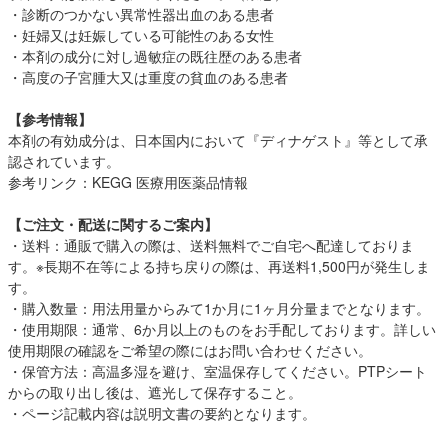
・診断のつかない異常性器出血のある患者
・妊婦又は妊娠している可能性のある女性
・本剤の成分に対し過敏症の既往歴のある患者
・高度の子宮腫大又は重度の貧血のある患者
【参考情報】
本剤の有効成分は、日本国内において『ディナゲスト』等として承
認されています。
参考リンク：
KEGG 医療用医薬品情報
【ご注文・配送に関するご案内】
・送料：通販で購入の際は、送料無料でご自宅へ配達しておりま
す。※長期不在等による持ち戻りの際は、再送料1,500円が発生しま
す。
・購入数量：用法用量からみて1か月に1ヶ月分量までとなります。
・使用期限：通常、6か月以上のものをお手配しております。詳しい
使用期限の確認をご希望の際にはお問い合わせください。
・保管方法：高温多湿を避け、室温保存してください。PTPシート
からの取り出し後は、遮光して保存すること。
・ページ記載内容は説明文書の要約となります。