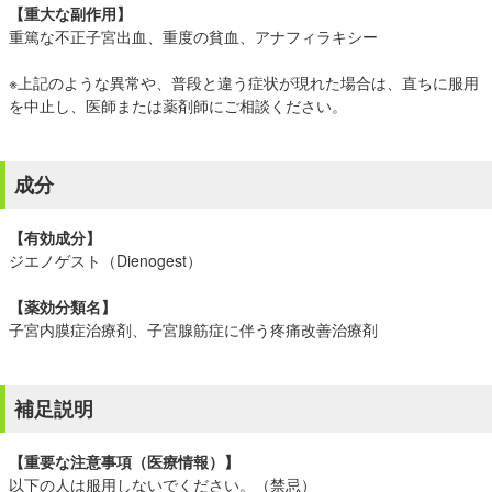
【重大な副作用】
重篤な不正子宮出血、重度の貧血、アナフィラキシー
※上記のような異常や、普段と違う症状が現れた場合は、直ちに服用
を中止し、医師または薬剤師にご相談ください。
成分
【有効成分】
ジエノゲスト（Dienogest）
【薬効分類名】
子宮内膜症治療剤、子宮腺筋症に伴う疼痛改善治療剤
補足説明
【重要な注意事項（医療情報）】
以下の人は服用しないでください。（禁忌）