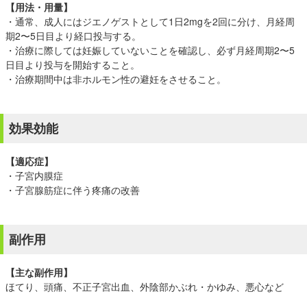
【用法・用量】
・通常、成人にはジエノゲストとして1日2mgを2回に分け、月経周
期2〜5日目より経口投与する。
・治療に際しては妊娠していないことを確認し、必ず月経周期2〜5
日目より投与を開始すること。
・治療期間中は非ホルモン性の避妊をさせること。
効果効能
【適応症】
・子宮内膜症
・子宮腺筋症に伴う疼痛の改善
副作用
【主な副作用】
ほてり、頭痛、不正子宮出血、外陰部かぶれ・かゆみ、悪心など