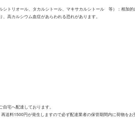
ルシトリオール、タカルシトール、マキサカルシトール 等）：相加的
り、高カルシウム血症があらわれる恐れがあります。
ご自宅へ配達しております。
再送料1500円が発生しますので必ず配達業者の保管期間内に荷物をお