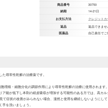
商品番号
30750
納期
14-21日
お支払方法
クレジットカ
返品
返品できませ
医薬品
自己責任でご
した尋常性乾癬の治療薬です。
、細胞増殖・細胞分化の調節作用により尋常性乾癬の治療に使用されます
リア能が低下し本剤の経皮吸収が増加する可能性のある方では、高カル
を見て症状の改善がみられない場合、漫然と使用を継続しないようにして
く手を洗いましょう。