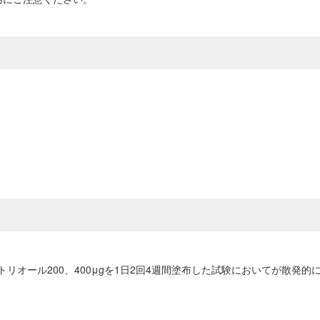
ル200、400μgを1日2回4週間塗布した試験においてが散発的に6.8～1