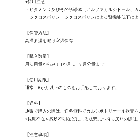
●併用注意
・ビタミンＤ及びその誘導体（アルファカルシドール、カ
・シクロスポリン：シクロスポリンによる腎機能低下によ
【保管方法】
高温多湿を避け室温保存
【購入数量】
用法用量からみて1か月に1ヶ月分量まで
【使用期限】
通常、6か月以上のものをお手配しております。
【送料】
通販で購入の際は、送料無料でカルシポトリオール軟膏を
※長期不在や宛所不明などによる販売元へ持ち戻りの際は、
【注意事項】