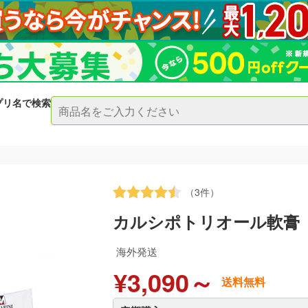
プリ名で検索
（3件）
カルシポトリオール軟膏
海外発送
¥3,090～
送料無料