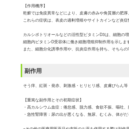
【作用機序】
乾癬では免疫異常などにより、皮膚の赤みや角質層の肥厚
これらの症状は、表皮の過剰増殖やサイトカインなど炎症
カルシポトリオールなどの活性型ビタミンD3は、細胞の
細胞内ビタミンD受容体に働き細胞増殖抑制作用を示しま
また、細胞分化誘導作用や、抗炎症作用を持ち、そちらの
副作用
そう痒、紅斑・発赤、刺激感・ヒリヒリ感、皮膚びらん等
【重篤な副作用とその初期症状】
・高カルシウム血症：倦怠感、脱力感、食欲不振、嘔吐、
・急性腎障害：尿の出が悪くなる、無尿、むくみ、体がだ
※その他の医療用医薬品や市販のお薬を併用する際は副作