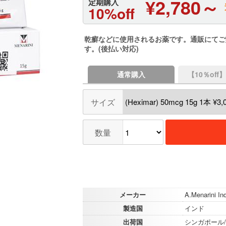
¥2,780～
定期購入
10%off
乾癬などに使用されるお薬です。通販にてご
す。(後払い対応)
通常購入
【10％of
サイズ
数量
メーカー
A.Menarini Ind
製造国
インド
出荷国
シンガポール