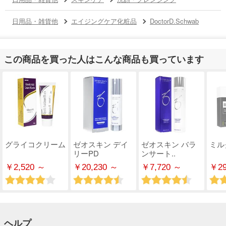
日用品・雑貨他
エイジングケア化粧品
DoctorD.Schwab
この商品を買った人はこんな商品も買っています
グライコクリーム
ゼオスキン デイ
ゼオスキン バラ
ミル
リーPD
ンサート..
￥2,520 ～
￥20,230 ～
￥7,720 ～
￥29
ヘルプ