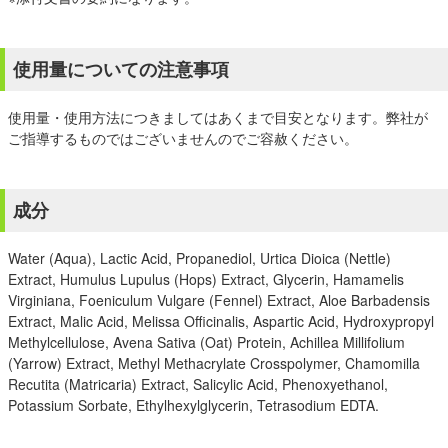
使用量についての注意事項
使用量・使用方法につきましてはあくまで目安となります。弊社が
ご指導するものではございませんのでご容赦ください。
成分
Water (Aqua), Lactic Acid, Propanediol, Urtica Dioica (Nettle)
Extract, Humulus Lupulus (Hops) Extract, Glycerin, Hamamelis
Virginiana, Foeniculum Vulgare (Fennel) Extract, Aloe Barbadensis
Extract, Malic Acid, Melissa Officinalis, Aspartic Acid, Hydroxypropyl
Methylcellulose, Avena Sativa (Oat) Protein, Achillea Millifolium
(Yarrow) Extract, Methyl Methacrylate Crosspolymer, Chamomilla
Recutita (Matricaria) Extract, Salicylic Acid, Phenoxyethanol,
Potassium Sorbate, Ethylhexylglycerin, Tetrasodium EDTA.