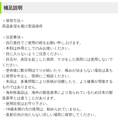
補足説明
＜保管方法＞
高温多湿を避け室温保存
＜注意事項＞
・自己責任でご使用の程をお願い申し上げます。
・本剤は外用としてのみお使いください。
・目に入らないようご注意ください。
・目元や、炎症を起こした箇所、ケガをした箇所には使用しないで
ください。
・塗布後に数分間ほてりが続いたり、痛みが治まらない場合は直ち
に使用を中止し、医師にご相談ください。
・本品は、多量摂取により疾病が治癒したり、より健康が増進する
ものではありません。
・海外医薬品は、海外の製造基準により造られているため日本の製
造基準とは違うことがあります。
・使用目安はお守り下さい。
・18歳未満の方の使用は、勧められていません。
・直射日光の当たらない涼しい場所に保管してください。