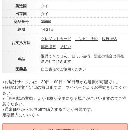
製造国
タイ
出荷国
タイ
商品番号
30690
納期
14-21日
クレジットカード
コンビニ決済
銀行振込
お支払方法
郵便振替
後払い
返品できません。但し、破損・誤送の場合は再発
返品
送させて頂きます
医薬品
自己責任でご使用ください
※お届けサイクルは、30日・60日・90日毎から選択が可能です。
※解約は注文予定日の前日までに、マイページよりお手続きしてくだ
さい。
※「円相場の変動」より価格が変更になる場合がございますのでご注
意ください。
※通常価格から10％offで購入することが可能です。
定期購入について ＞