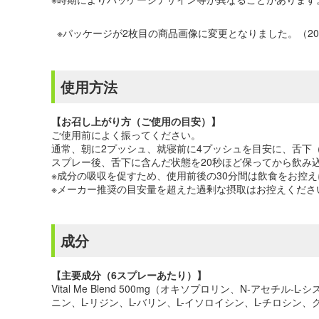
※パッケージが2枚目の商品画像に変更となりました。（202
使用方法
【お召し上がり方（ご使用の目安）】
ご使用前によく振ってください。
通常、朝に2プッシュ、就寝前に4プッシュを目安に、舌下
スプレー後、舌下に含んだ状態を20秒ほど保ってから飲み
※成分の吸収を促すため、使用前後の30分間は飲食をお控
※メーカー推奨の目安量を超えた過剰な摂取はお控えくださ
成分
【主要成分（6スプレーあたり）】
Vital Me Blend 500mg（オキソプロリン、N-アセチ
ニン、L-リジン、L-バリン、L-イソロイシン、L-チロシン、グリシン