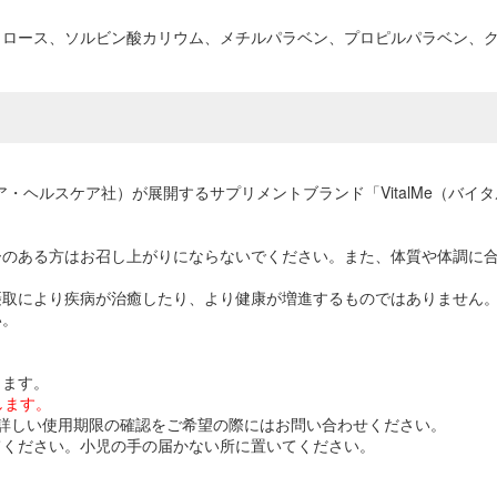
ラロース、ソルビン酸カリウム、メチルパラベン、プロピルパラベン、
C（サファイア・ヘルスケア社）が展開するサプリメントブランド「VitalMe（
ーのある方はお召し上がりにならないでください。また、体質や体調に
摂取により疾病が治癒したり、より健康が増進するものではありません
い。
ります。
します。
詳しい使用期限の確認をご希望の際にはお問い合わせください。
てください。小児の手の届かない所に置いてください。