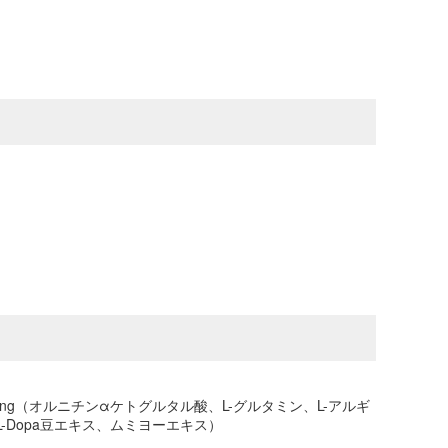
 1000ng（オルニチンαケトグルタル酸、L-グルタミン、L-アルギ
A、L-Dopa豆エキス、ムミヨーエキス）