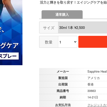
活力と輝きを取り戻す！エイジングケアを始
通常購入
サイズ
数量
メーカー
Sapphire Heal
製造国
アメリカ
出荷国
香港
商品番号
30663
納期
14-21日
お支払方法
クレジットカ