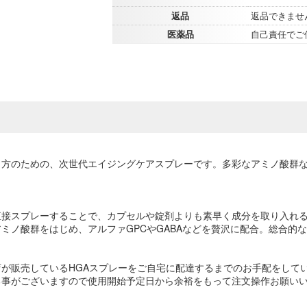
返品
返品できませ
医薬品
自己責任でご
う方のための、次世代エイジングケアスプレーです。多彩なアミノ酸群
直接スプレーすることで、カプセルや錠剤よりも素早く成分を取り入れ
ミノ酸群をはじめ、アルファGPCやGABAなどを贅沢に配合。総合的
。
が販売しているHGAスプレーをご自宅に配達するまでのお手配をしてい
る事がございますので使用開始予定日から余裕をもって注文操作お願い
。