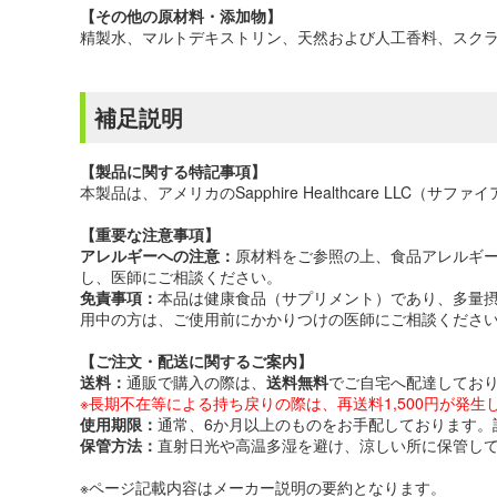
【その他の原材料・添加物】
精製水、マルトデキストリン、天然および人工香料、スク
補足説明
【製品に関する特記事項】
本製品は、アメリカのSapphire Healthcare LL
【重要な注意事項】
アレルギーへの注意：
原材料をご参照の上、食品アレルギ
し、医師にご相談ください。
免責事項：
本品は健康食品（サプリメント）であり、多量
用中の方は、ご使用前にかかりつけの医師にご相談くださ
【ご注文・配送に関するご案内】
送料：
通販で購入の際は、
送料無料
でご自宅へ配達してお
※長期不在等による持ち戻りの際は、再送料1,500円が発生
使用期限：
通常、6か月以上のものをお手配しております。
保管方法：
直射日光や高温多湿を避け、涼しい所に保管し
※ページ記載内容はメーカー説明の要約となります。