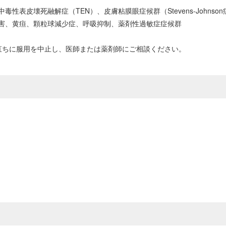
性表皮壊死融解症（TEN）、皮膚粘膜眼症候群（Stevens-John
害、黄疸、顆粒球減少症、呼吸抑制、薬剤性過敏症症候群
直ちに服用を中止し、医師または薬剤師にご相談ください。