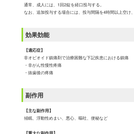
通常、成人には、1回2錠を経口投与する。
なお、追加投与する場合には、投与間隔を4時間以上空け、
効果効能
【適応症】
非オピオイド鎮痛剤で治療困難な下記疾患における鎮痛
・非がん性慢性疼痛
・抜歯後の疼痛
副作用
【主な副作用】
傾眠、浮動性めまい、悪心、嘔吐、便秘など
【重大な副作用】