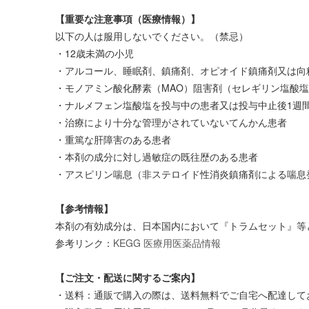
【重要な注意事項（医療情報）】
以下の人は服用しないでください。（禁忌）
・12歳未満の小児
・アルコール、睡眠剤、鎮痛剤、オピオイド鎮痛剤又は向
・モノアミン酸化酵素（MAO）阻害剤（セレギリン塩酸
・ナルメフェン塩酸塩を投与中の患者又は投与中止後1週
・治療により十分な管理がされていないてんかん患者
・重篤な肝障害のある患者
・本剤の成分に対し過敏症の既往歴のある患者
・アスピリン喘息（非ステロイド性消炎鎮痛剤による喘息
【参考情報】
本剤の有効成分は、日本国内において『トラムセット』等
参考リンク：
KEGG 医療用医薬品情報
【ご注文・配送に関するご案内】
・送料：通販で購入の際は、送料無料でご自宅へ配達してお