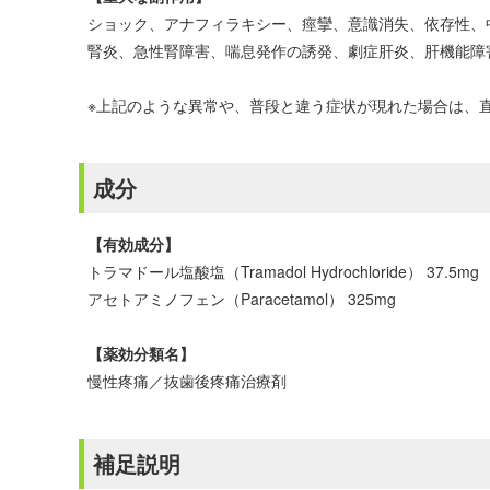
ショック、アナフィラキシー、痙攣、意識消失、依存性、中毒
腎炎、急性腎障害、喘息発作の誘発、劇症肝炎、肝機能障
※上記のような異常や、普段と違う症状が現れた場合は、
成分
【有効成分】
トラマドール塩酸塩（Tramadol Hydrochloride） 37.5mg
アセトアミノフェン（Paracetamol） 325mg
【薬効分類名】
慢性疼痛／抜歯後疼痛治療剤
補足説明