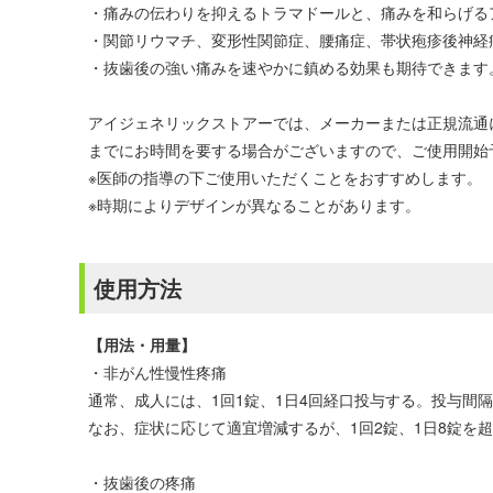
・痛みの伝わりを抑えるトラマドールと、痛みを和らげる
・関節リウマチ、変形性関節症、腰痛症、帯状疱疹後神経
・抜歯後の強い痛みを速やかに鎮める効果も期待できます
アイジェネリックストアーでは、メーカーまたは正規流通
までにお時間を要する場合がございますので、ご使用開始
※医師の指導の下ご使用いただくことをおすすめします。
※時期によりデザインが異なることがあります。
使用方法
【用法・用量】
・非がん性慢性疼痛
通常、成人には、1回1錠、1日4回経口投与する。投与間
なお、症状に応じて適宜増減するが、1回2錠、1日8錠を
・抜歯後の疼痛