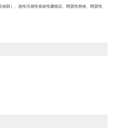
son症候群）、急性汎発性発疹性膿疱症、間質性肺炎、間質性