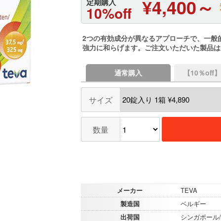
¥4,400～
定期購入
10%off
2つの有効成分が異なるアプローチで、一般
強力に和らげます。ご注文いただいた製品は
通常購入
【10％of
サイズ
数量
メーカー
TEVA
製造国
ベルギー
出荷国
シンガポール