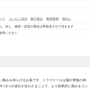
ード
コンビニ決済
銀行振込
郵便振替
後払い
ん。但し、破損・誤送の場合は再発送させて頂きます
使用ください
い痛みを和らげるお薬です。トラマドールは脳や脊髄の神
持つ2つの成分が合わさることで、より効果的に痛みをコン