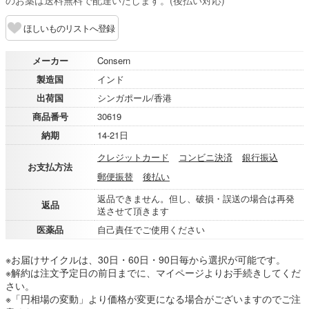
のお薬は送料無料で配達いたします。(後払い対応)
ほしいものリストへ登録
メーカー
Consern
製造国
インド
出荷国
シンガポール/香港
商品番号
30619
納期
14-21日
クレジットカード
コンビニ決済
銀行振込
お支払方法
郵便振替
後払い
返品できません。但し、破損・誤送の場合は再発
返品
送させて頂きます
医薬品
自己責任でご使用ください
※お届けサイクルは、30日・60日・90日毎から選択が可能です。
※解約は注文予定日の前日までに、マイページよりお手続きしてくだ
さい。
※「円相場の変動」より価格が変更になる場合がございますのでご注