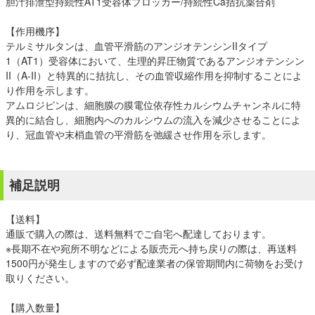
胆汁排泄型持続性AT1受容体ブロッカー/持続性Ca拮抗薬合剤
【作用機序】
テルミサルタンは、血管平滑筋のアンジオテンシンIIタイプ
1（AT1）受容体において、生理的昇圧物質であるアンジオテンシン
II（A-II）と特異的に拮抗し、その血管収縮作用を抑制することによ
り作用を示します。
アムロジピンは、細胞膜の膜電位依存性カルシウムチャンネルに特
異的に結合し、細胞内へのカルシウムの流入を減少させることによ
り、冠血管や末梢血管の平滑筋を弛緩させ作用を示します。
補足説明
【送料】
通販で購入の際は、送料無料でご自宅へ配達しております。
※長期不在や宛所不明などによる販売元へ持ち戻りの際は、再送料
1500円が発生しますので必ず配達業者の保管期間内に荷物をお受け
取りください。
【購入数量】