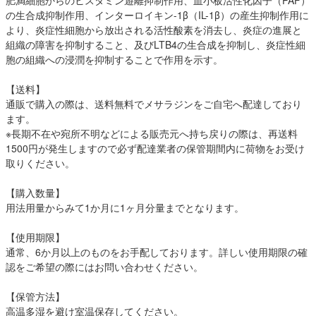
肥満細胞からのヒスタミン遊離抑制作用、血小板活性化因子（PAF）
の生合成抑制作用、インターロイキン-1β（IL-1β）の産生抑制作用に
より、炎症性細胞から放出される活性酸素を消去し、炎症の進展と
組織の障害を抑制すること、及びLTB4の生合成を抑制し、炎症性細
胞の組織への浸潤を抑制することで作用を示す。
【送料】
通販で購入の際は、送料無料でメサラジンをご自宅へ配達しており
ます。
※長期不在や宛所不明などによる販売元へ持ち戻りの際は、再送料
1500円が発生しますので必ず配達業者の保管期間内に荷物をお受け
取りください。
【購入数量】
用法用量からみて1か月に1ヶ月分量までとなります。
【使用期限】
通常、6か月以上のものをお手配しております。詳しい使用期限の確
認をご希望の際にはお問い合わせください。
【保管方法】
高温多湿を避け室温保存してください。