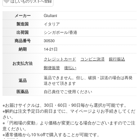
ほしいものリストへ登録
メーカー
Giuliani
製造国
イタリア
出荷国
シンガポール/香港
商品番号
30530
納期
14-21日
クレジットカード
コンビニ決済
銀行振込
お支払方法
郵便振替
後払い
返品できません。但し、破損・誤送の場合は再発
返品
送させて頂きます
医薬品
自己責任でご使用ください
※お届けサイクルは、30日・60日・90日毎から選択が可能です。
※解約は注文予定日の前日までに、マイページよりお手続きしてくだ
さい。
※「円相場の変動」より価格が変更になる場合がございますのでご注
意ください。
※通常価格から10％offで購入することが可能です。