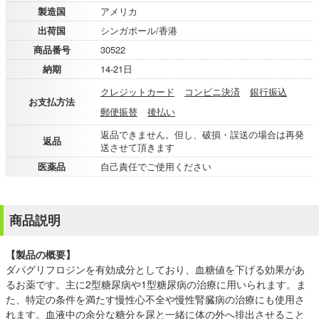
製造国
アメリカ
出荷国
シンガポール/香港
商品番号
30522
納期
14-21日
クレジットカード
コンビニ決済
銀行振込
お支払方法
郵便振替
後払い
返品できません。但し、破損・誤送の場合は再発
返品
送させて頂きます
医薬品
自己責任でご使用ください
商品説明
【製品の概要】
ダパグリフロジンを有効成分としており、血糖値を下げる効果があ
るお薬です。主に2型糖尿病や1型糖尿病の治療に用いられます。ま
た、特定の条件を満たす慢性心不全や慢性腎臓病の治療にも使用さ
れます。血液中の余分な糖分を尿と一緒に体の外へ排出させること