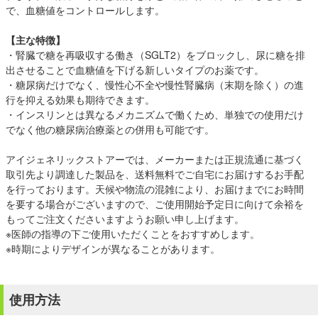
で、血糖値をコントロールします。
【主な特徴】
・腎臓で糖を再吸収する働き（SGLT2）をブロックし、尿に糖を排
出させることで血糖値を下げる新しいタイプのお薬です。
・糖尿病だけでなく、慢性心不全や慢性腎臓病（末期を除く）の進
行を抑える効果も期待できます。
・インスリンとは異なるメカニズムで働くため、単独での使用だけ
でなく他の糖尿病治療薬との併用も可能です。
アイジェネリックストアーでは、メーカーまたは正規流通に基づく
取引先より調達した製品を、送料無料でご自宅にお届けするお手配
を行っております。天候や物流の混雑により、お届けまでにお時間
を要する場合がございますので、ご使用開始予定日に向けて余裕を
もってご注文くださいますようお願い申し上げます。
※医師の指導の下ご使用いただくことをおすすめします。
※時期によりデザインが異なることがあります。
使用方法