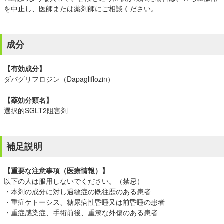
を中止し、医師または薬剤師にご相談ください。
成分
【有効成分】
ダパグリフロジン（Dapagliflozin）
【薬効分類名】
選択的SGLT2阻害剤
補足説明
【重要な注意事項（医療情報）】
以下の人は服用しないでください。（禁忌）
・本剤の成分に対し過敏症の既往歴のある患者
・重症ケトーシス、糖尿病性昏睡又は前昏睡の患者
・重症感染症、手術前後、重篤な外傷のある患者