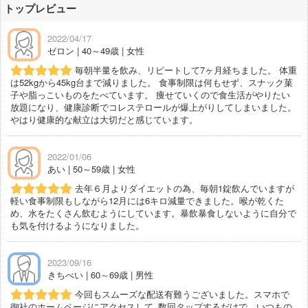
トップレビュー
2022/04/17
ゼロン | 40～49歳 | 女性
毎朝半量を飲み、リピートして7ヶ月経ちました。 体重
は52kgから45kg台まで減りました。 食事制限は何もせず、スナック菓
子や脂っこいものをたべています。 痩せていくので食生活がやりたい
放題になり、健康診断でコレステロールが爆上がりしてしまいました。
やはり健康的な献立は大切だと感じています。
2022/01/06
あい | 50～59歳 | 女性
去年６月よりダイエットの為、毎朝1錠飲んでいますが
軽い食事制限もしながら12月には6キロ減量できました。喉が乾くた
め、水をたくさん飲むようにしています。暴飲暴食しないように自分で
も気を付けるようになりました。
2023/09/16
きちべい | 60～69歳 | 男性
今回もスムーズな配送有難うございました。スマホで
御社のホームページにアクセスして､数回タップするだけで、いつもの