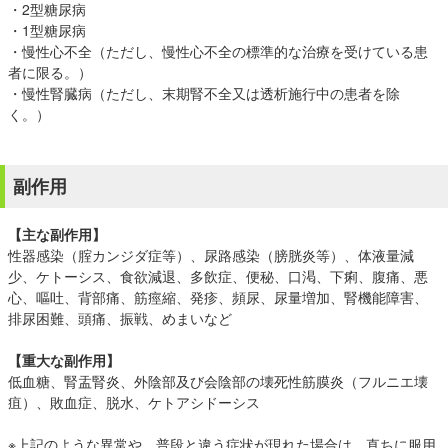
・2型糖尿病
・1型糖尿病
・慢性心不全（ただし、慢性心不全の標準的な治療を受けている患
者に限る。）
・慢性腎臓病（ただし、末期腎不全又は透析施行中の患者を除
く。）
副作用
【主な副作用】
性器感染（腟カンジダ症等）、尿路感染（膀胱炎等）、体液量減
少、ケトーシス、食欲減退、多飲症、便秘、口渇、下痢、腹痛、悪
心、嘔吐、背部痛、筋痙縮、発疹、頻尿、尿量増加、腎機能障害、
排尿困難、頭痛、振戦、めまいなど
【重大な副作用】
低血糖、腎盂腎炎、外陰部及び会陰部の壊死性筋膜炎（フルニエ壊
疽）、敗血症、脱水、ケトアシドーシス
※上記のような異常や、普段と違う症状が現れた場合は、直ちに服用