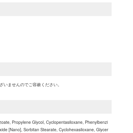
はございませんのでご容赦ください。
oate, Propylene Glycol, Cyclopentasiloxane, Phenylbenzi
xide [Nano], Sorbitan Stearate, Cyclohexasiloxane, Glycer