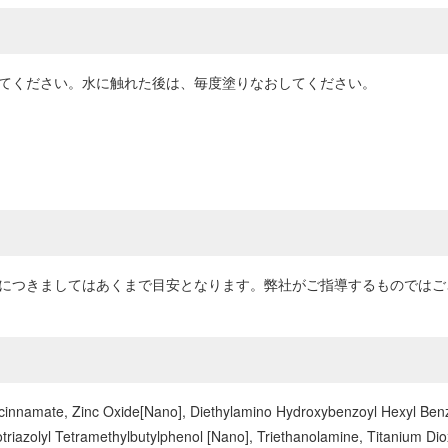
してください。水に触れた後は、毎度塗りなおしてください。
・使用方法につきましてはあくまで目安となります。弊社がご指導するもので
cinnamate, Zinc Oxide[Nano], Diethylamino Hydroxybenzoyl Hexyl Benz
riazolyl Tetramethylbutylphenol [Nano], Triethanolamine, Titanium Dio