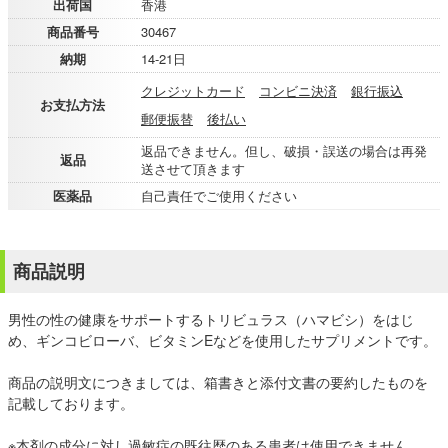
出荷国
香港
商品番号
30467
納期
14-21日
クレジットカード
コンビニ決済
銀行振込
お支払方法
郵便振替
後払い
返品できません。但し、破損・誤送の場合は再発
返品
送させて頂きます
医薬品
自己責任でご使用ください
商品説明
男性の性の健康をサポートするトリビュラス（ハマビシ）をはじ
め、ギンコビローバ、ビタミンEなどを使用したサプリメントです。
商品の説明文につきましては、箱書きと添付文書の要約したものを
記載しております。
※本剤の成分に対し過敏症の既往歴のある患者は使用できません。