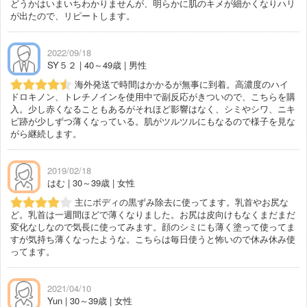
どうかはいまいちわかりませんが、明らかに肌のキメが細かくなりハリ
が出たので、リピートします。
2022/09/18
SY５２ | 40～49歳 | 男性
海外発送で時間はかかるが無事に到着。高濃度のハイ
ドロキノン、トレチノインを使用中で副反応がきついので、こちらを購
入。少し赤くなることもあるがそれほど影響はなく、シミやシワ、ニキ
ビ跡が少しずつ薄くなっている。肌がツルツルにもなるので様子を見な
がら継続します。
2019/02/18
はむ | 30～39歳 | 女性
主にボディの黒ずみ除去に使ってます。乳首やお尻な
ど。乳首は一週間ほどで薄くなりました。お尻は皮向けもなくまだまだ
変化なしなので気長に使ってみます。顔のシミにも薄く塗って使ってま
すが気持ち薄くなったような。こちらは毎日使うと怖いので休み休み使
ってます。
2021/04/10
Yun | 30～39歳 | 女性