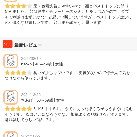
元々色素沈着しやすいので、顔とバストトップに塗り
始めました。 顔は途中からレーザーのシミとりをはじめたので、ダブ
ルで刺激はまずいかな？と思い中断していますが、バストトップは少し
色が薄くなり嬉しいです。 顔もまた試そうと思います。
最新レビュー
2025/08/19
naoko | 40～49歳 | 女性
臭いが少しキツいです。 皮膚が弱いので様子見て気を
つけながら使っています。
2024/12/26
ちあび | 50～59歳 | 女性
リピ5回目です。 うでにあったほくろがもうすぐに消え
そうです。 次はどこになろうかな。 根気よくぬり続けると消えます。
是非試して欲しい商品です。
2024/10/27