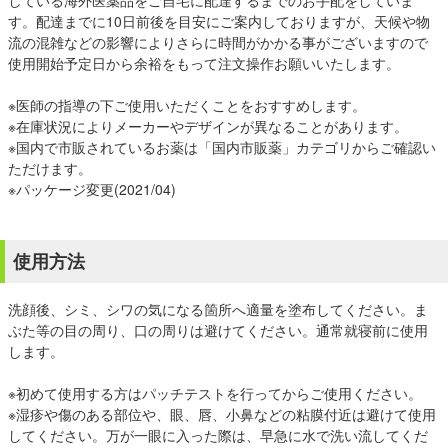
している海外医薬品をご自宅に配達するまでのお手配をしていま
す。配達までに10日前後を目安にご案内しておりますが、天候や物
流の混雑などの影響によりさらに時間がかかる事がございますので
使用開始予定日から余裕をもって注文操作お願いいたします。
※医師の指導の下ご使用いただくことをおすすめします。
※在庫状況によりメーカーやデザインが異なることがあります。
※国内で市販されているお薬は「
国内市販薬
」カテゴリからご確認い
ただけます。
※パッケージ変更(2021/04)
使用方法
洗顔後、シミ、シワの気になる箇所へ適量を塗布してください。ま
ぶた等の目の周り、口の周りは避けてください。通常就寝前に使用
します。
※初めて使用する方はパッチテストを行ってからご使用ください。
※湿疹や傷のある部位や、眼、唇、小鼻などの粘膜付近は避けて使用
してください。万が一眼に入った際は、早急に水で洗い流してくだ