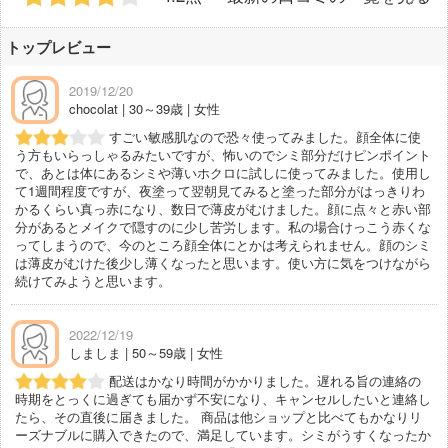
トップレビュー
2019/12/20
chocolat | 30～39歳 | 女性
すごい敏感肌なので恐々使ってみました。顔全体に使
う方もいらっしゃるみたいですが、怖いのでシミ部分だけピンポイント
で、あとは体にあるシミや薄いホクロに試しに使ってみました。使用し
て1週間程度ですが、夜塗って翌朝見てみると塗った部分がはっきりわ
かるくらい真っ赤になり、数日で薄皮がむけました。顔に点々と赤い部
分があるとメイクで隠すのに少し苦労します。私の場合けっこう赤くな
ってしまうので、今のところ顔全体にとかは考えられません。顔のシミ
は薄皮がむけた後少し薄くなったと思います。使い方に気をつけながら
続けてみようと思います。
2022/12/19
しましま | 50～59歳 | 女性
配送はかなり時間がかかりました。遅れる旨の連絡の
時期をとっくに過ぎても届かず不安になり、キャンセルしたいと連絡し
たら、その直後に届きました。 商品は他ショップと比べてもかなりリ
ーズナブルに購入できたので、満足しています。シミがうすくなったか