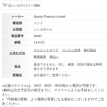
ほしいものリストへ登録
メーカー
Ajanta Pharma Limited
製造国
インド
出荷国
シンガポール
商品番号
30457
納期
14-21日
クレジットカード
コンビニ決済
銀行振込
お支払方法
郵便振替
後払い
返品できません。但し、破損・誤送の場合は再発
返品
送させて頂きます
医薬品
自己責任でご使用ください
※お届けサイクルは、30日・60日・90日毎から選択が可能です。
※解約は注文予定日の前日までに、マイページよりお手続きしてくだ
さい。
※「円相場の変動」より価格が変更になる場合がございますのでご注
意ください。