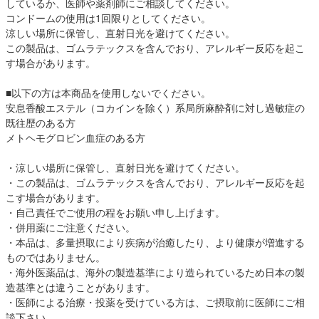
しているか、医師や薬剤師にご相談してください。
コンドームの使用は1回限りとしてください。
涼しい場所に保管し、直射日光を避けてください。
この製品は、ゴムラテックスを含んでおり、アレルギー反応を起こ
す場合があります。
■以下の方は本商品を使用しないでください。
安息香酸エステル（コカインを除く）系局所麻酔剤に対し過敏症の
既往歴のある方
メトヘモグロビン血症のある方
・涼しい場所に保管し、直射日光を避けてください。
・この製品は、ゴムラテックスを含んでおり、アレルギー反応を起
こす場合があります。
・自己責任でご使用の程をお願い申し上げます。
・併用薬にご注意ください。
・本品は、多量摂取により疾病が治癒したり、より健康が増進する
ものではありません。
・海外医薬品は、海外の製造基準により造られているため日本の製
造基準とは違うことがあります。
・医師による治療・投薬を受けている方は、ご摂取前に医師にご相
談下さい。