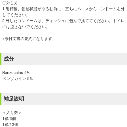
〇外し方
1.射精後、勃起状態がゆるむ前に、直ちにペニスからコンドームを外
してください。
2.外したコンドームは、ティッシュに包んで捨ててください。トイレ
には流さないでください。
※添付文書の要約になります。
成分
Benzocaine 5%
ベンゾカイン 5%
補足説明
＜入り数＞
1箱/3個
1箱/12個