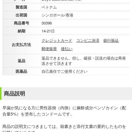
製造国
ベトナム
出荷国
シンガポール/香港
商品番号
30396
納期
14-21日
クレジットカード
コンビニ決済
銀行振込
お支払方法
郵便振替
後払い
返品できません。但し、破損・誤送の場合は再発
返品
送させて頂きます
医薬品
自己責任でご使用ください
商品説明
早漏が気になる方に男性器側（内側）に麻酔成分ベンゾカイン（配
合量5%）を塗布したコンドームです。
商品の説明文につきましては、箱書きと添付文書の要約したものを