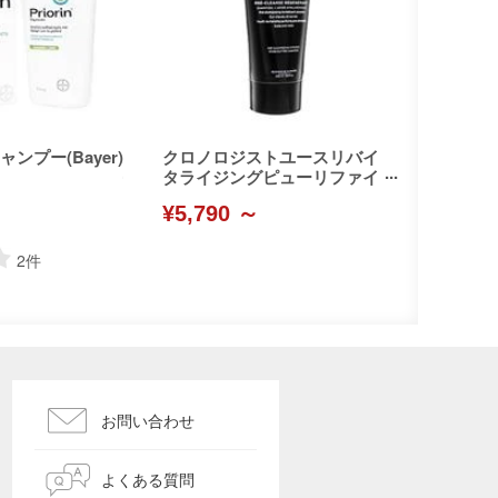
ンプー(Bayer)
クロノロジストユースリバイ
タライジングピューリファイ
ングプレシャンプー(Kerastas
¥5,790 ～
e)
2
件
お問い合わせ
よくある質問