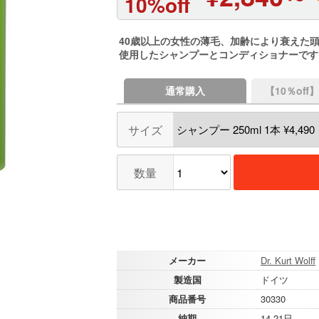
10%off
40歳以上の女性の薄毛、加齢により衰えた
使用したシャンプーとコンディショナーです
通常購入
【10％of
サイズ
数量
メーカー
Dr. Kurt Wolff
製造国
ドイツ
商品番号
30330
納期
14-21日