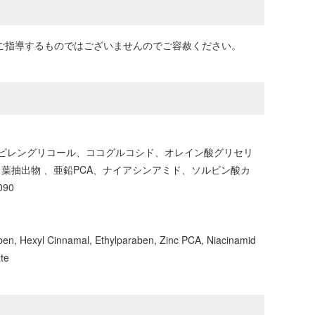
社がご指導するものではございませんのでご容赦ください。
ピレングリコール、ココグルコシド、オレイン酸グリセリ
葉抽出物 、亜鉛PCA、ナイアシンアミド、ソルビン酸カ
90
aben, Hexyl Cinnamal, Ethylparaben, Zinc PCA, Niacinamid
ate