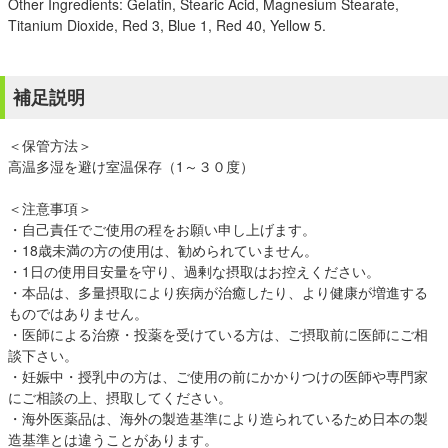
Other Ingredients: Gelatin, Stearic Acid, Magnesium Stearate,
Titanium Dioxide, Red 3, Blue 1, Red 40, Yellow 5.
補足説明
＜保管方法＞
高温多湿を避け室温保存（1～３０度）
＜注意事項＞
・自己責任でご使用の程をお願い申し上げます。
・18歳未満の方の使用は、勧められていません。
・1日の使用目安量を守り、過剰な摂取はお控えください。
・本品は、多量摂取により疾病が治癒したり、より健康が増進する
ものではありません。
・医師による治療・投薬を受けている方は、ご摂取前に医師にご相
談下さい。
・妊娠中・授乳中の方は、ご使用の前にかかりつけの医師や専門家
にご相談の上、摂取してください。
・海外医薬品は、海外の製造基準により造られているため日本の製
造基準とは違うことがあります。