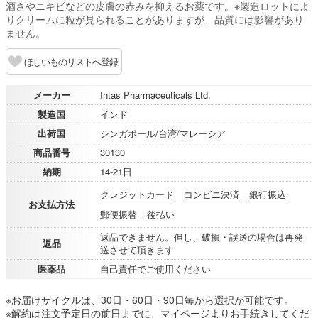
酒さやニキビなどの皮膚の赤みを抑えるお薬です。※製造ロットによ
りクリームに粒が見られることがありますが、品質には影響があり
ません。
ほしいものリストへ登録
メーカー
Intas Pharmaceuticals Ltd.
製造国
インド
出荷国
シンガポール/台湾/マレーシア
商品番号
30130
納期
14-21日
クレジットカード
コンビニ決済
銀行振込
お支払方法
郵便振替
後払い
返品できません。但し、破損・誤送の場合は再発
返品
送させて頂きます
医薬品
自己責任でご使用ください
※お届けサイクルは、30日・60日・90日毎から選択が可能です。
※解約は注文予定日の前日までに、マイページよりお手続きしてくだ