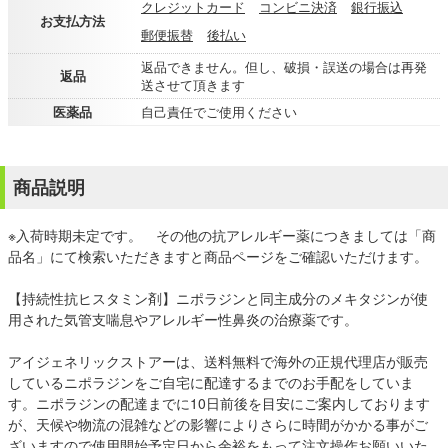
クレジットカード
コンビニ決済
銀行振込
お支払方法
郵便振替
後払い
返品できません。但し、破損・誤送の場合は再発
返品
送させて頂きます
医薬品
自己責任でご使用ください
商品説明
※入荷時期未定です。 その他の抗アレルギー薬につきましては「商
品名」にて検索いただきますと商品ページをご確認いただけます。
【持続性抗ヒスタミン剤】ニポラジンと同主成分のメキタジンが使
用された気管支喘息やアレルギー性鼻炎の治療薬です。
アイジェネリックストアーは、送料無料で海外の正規代理店が販売
しているニポラジンをご自宅に配達するまでのお手配をしていま
す。ニポラジンの配達までに10日前後を目安にご案内しております
が、天候や物流の混雑などの影響によりさらに時間がかかる事がご
ざいますので使用開始予定日から余裕をもって注文操作お願いいた