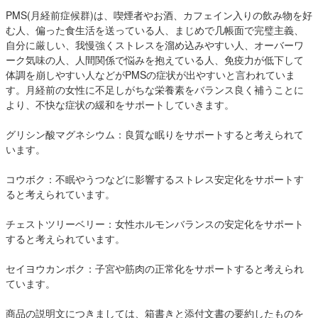
PMS(月経前症候群)は、喫煙者やお酒、カフェイン入りの飲み物を好
む人、偏った食生活を送っている人、まじめで几帳面で完璧主義、
自分に厳しい、我慢強くストレスを溜め込みやすい人、オーバーワ
ーク気味の人、人間関係で悩みを抱えている人、免疫力が低下して
体調を崩しやすい人などがPMSの症状が出やすいと言われていま
す。月経前の女性に不足しがちな栄養素をバランス良く補うことに
より、不快な症状の緩和をサポートしていきます。
グリシン酸マグネシウム：良質な眠りをサポートすると考えられて
います。
コウボク：不眠やうつなどに影響するストレス安定化をサポートす
ると考えられています。
チェストツリーベリー：女性ホルモンバランスの安定化をサポート
すると考えられています。
セイヨウカンボク：子宮や筋肉の正常化をサポートすると考えられ
ています。
商品の説明文につきましては、箱書きと添付文書の要約したものを