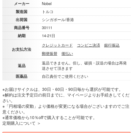
メーカー
Nobel
製造国
トルコ
出荷国
シンガポール/香港
商品番号
30111
納期
14-21日
クレジットカード
コンビニ決済
銀行振込
お支払方法
郵便振替
後払い
返品できません。但し、破損・誤送の場合は再発
返品
送させて頂きます
医薬品
自己責任でご使用ください
※お届けサイクルは、30日・60日・90日毎から選択が可能です。
※解約は注文予定日の前日までに、マイページよりお手続きしてくだ
さい。
※「円相場の変動」より価格が変更になる場合がございますのでご注
意ください。
※通常価格から10％offで購入することが可能です。
定期購入について ＞