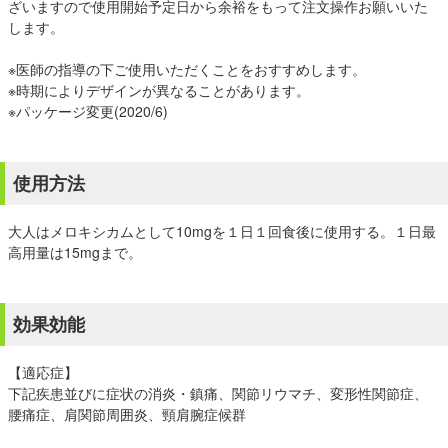
ざいますので使用開始予定日から余裕をもって注文操作お願いいた
します。
※医師の指導の下ご使用いただくことをおすすめします。
※時期によりデザインが異なることがあります。
※パッケージ変更(2020/6)
使用方法
大人はメロキシカムとして10mgを１日１回食後に使用する。１日最
高用量は15mgまで。
効果効能
【適応症】
下記疾患並びに症状の消炎・鎮痛、関節リウマチ、変形性関節症、
腰痛症、肩関節周囲炎、頸肩腕症候群