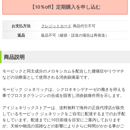
【10％off】定期購入を申し込む
お支払方法
クレジットカード
商品代引不可
返品
返品不可（破損・誤送の場合は再発送）
商品説明
モービックと同主成分のメロキシカムを配合した腰痛症やリウマチ
などの治療薬として使用される消炎鎮痛薬です。
モービック ジェネリックは、シクロオキシゲナーゼの働きを抑える
事でプロスタグランジンの合成を阻害し消炎鎮痛作用を示します。
アイジェネリックストアーは、送料無料で海外の正規代理店が販売
しているモービック ジェネリックをご自宅に配達するまでのお手配
をしています。配達までに10日前後を目安にご案内しております
が、天候や物流の混雑などの影響によりさらに時間がかかる事がご