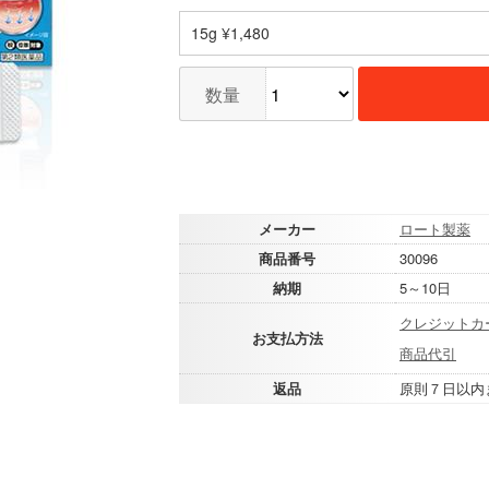
15g ¥1,480
数量
メーカー
ロート製薬
商品番号
30096
納期
5～10日
クレジットカ
お支払方法
商品代引
返品
原則７日以内