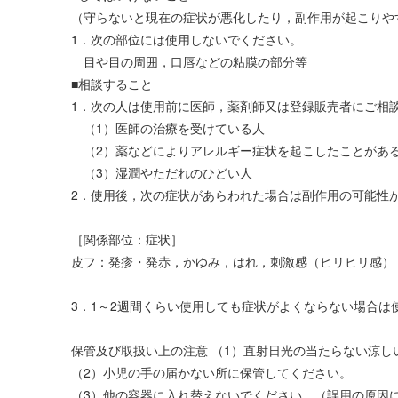
（守らないと現在の症状が悪化したり，副作用が起こりや
1．次の部位には使用しないでください。
目や目の周囲，口唇などの粘膜の部分等
■相談すること
1．次の人は使用前に医師，薬剤師又は登録販売者にご相
（1）医師の治療を受けている人
（2）薬などによりアレルギー症状を起こしたことがあ
（3）湿潤やただれのひどい人
2．使用後，次の症状があらわれた場合は副作用の可能性
［関係部位：症状］
皮フ：発疹・発赤，かゆみ，はれ，刺激感（ヒリヒリ感）
3．1～2週間くらい使用しても症状がよくならない場合
保管及び取扱い上の注意 （1）直射日光の当たらない涼し
（2）小児の手の届かない所に保管してください。
（3）他の容器に入れ替えないでください。（誤用の原因