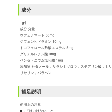
成分
1g中
成分 分量
ウフェナマート 50mg
ジフェンヒドラミン 10mg
トコフェロール酢酸エステル 5mg
グリチルレチン酸 3mg
ベンゼトニウム塩化物 1mg
添加物 セタノール，サラシミツロウ，ステアリン酸，ミリ
リセリン，パラベン
補足説明
使用上の注意
■してはいけないこと