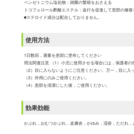
ベンゼトニウム塩化物：雑菌の繁殖をおさえる
トコフェロール酢酸エステル：血行を促進して患部の修復
■ステロイド成分は配合しておりません。
使用方法
1日数回，適量を患部に塗布してください
用法関連注意 （1）小児に使用させる場合には，保護者
（2）目に入らないようにご注意ください。万一，目に入
（3）外用にのみご使用ください。
（4）患部を清潔にした後，ご使用ください。
効果効能
かぶれ，おむつかぶれ，皮膚炎，かゆみ，湿疹，ただれ，