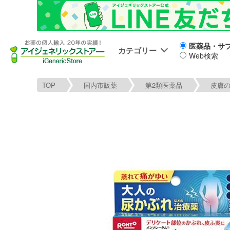
医薬品・サ
カテゴリー
Web検索
TOP
国内市販薬
第2類医薬品
皮膚