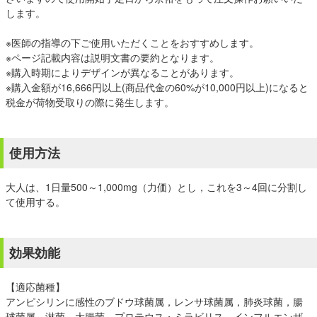
します。
※医師の指導の下ご使用いただくことをおすすめします。
※ページ記載内容は説明文書の要約となります。
※購入時期によりデザインが異なることがあります。
※購入金額が16,666円以上(商品代金の60%が10,000円以上)になると
税金が荷物受取りの際に発生します。
使用方法
大人は、1日量500～1,000mg（力価）とし，これを3～4回に分割し
て使用する。
効果効能
【適応菌種】
アンピシリンに感性のブドウ球菌属，レンサ球菌属，肺炎球菌，腸
球菌属，淋菌，大腸菌，プロテウス・ミラビリス，インフルエンザ