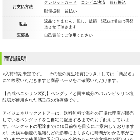
クレジットカード
コンビニ決済
銀行振込
お支払方法
郵便振替
後払い
返品できません。但し、破損・誤送の場合は再発
返品
送させて頂きます
医薬品
自己責任でご使用ください
商品説明
※入荷時期未定です。 その他の抗生物質につきましては「商品名」
にて検索いただきますと商品ページをご確認いただけます。
【合成ペニシリン製剤】ペングッドと同主成分のバカンピシリン塩
酸塩が使用された感染症の治療薬です。
アイジェネリックストアーは、送料無料で海外の正規代理店が販売
しているペングッドをご自宅に配達するまでのお手配をしていま
す。ペングッドの配達までに10日前後を目安にご案内しております
が、天候や物流の混雑などの影響によりさらに時間がかかる事がご
ざいますので使用開始予定日から余裕をもって注文操作お願いいた