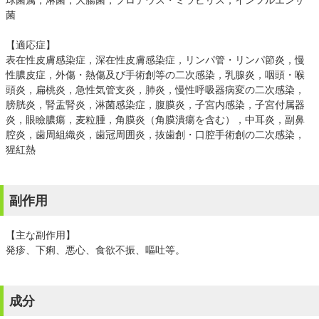
菌
【適応症】
表在性皮膚感染症，深在性皮膚感染症，リンパ管・リンパ節炎，慢
性膿皮症，外傷・熱傷及び手術創等の二次感染，乳腺炎，咽頭・喉
頭炎，扁桃炎，急性気管支炎，肺炎，慢性呼吸器病変の二次感染，
膀胱炎，腎盂腎炎，淋菌感染症，腹膜炎，子宮内感染，子宮付属器
炎，眼瞼膿瘍，麦粒腫，角膜炎（角膜潰瘍を含む），中耳炎，副鼻
腔炎，歯周組織炎，歯冠周囲炎，抜歯創・口腔手術創の二次感染，
猩紅熱
副作用
【主な副作用】
発疹、下痢、悪心、食欲不振、嘔吐等。
成分