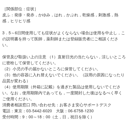
［関係部位：症状］
皮ふ：発疹・発赤，かゆみ，はれ，かぶれ，乾燥感，刺激感，熱
感，ヒリヒリ感
3．5～6日間使用しても症状がよくならない場合は使用を中止し，こ
の説明書を持って医師，薬剤師または登録販売者にご相談くださ
い。
保管及び取扱い上の注意 （1）直射日光の当たらない，涼しいところ
に密栓して保管してください。
（2）小児の手の届かないところに保管してください。
（3）他の容器に入れ替えないでください。（誤用の原因になったり
品質が変わる）
（4）使用期限（外箱に記載）を過ぎた製品は使用しないでくださ
い。なお，使用期限内であっても，一度開封した後はなるべく早く
ご使用ください。
消費者相談窓口 問い合わせ先：お客さま安心サポートデスク
電話：東京：03-5442-6020 大阪：06-6758-1230
受付時間：9：00～18：00（土，日，祝日を除く）