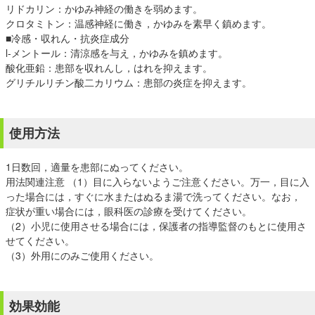
リドカリン：かゆみ神経の働きを弱めます。
クロタミトン：温感神経に働き，かゆみを素早く鎮めます。
■冷感・収れん・抗炎症成分
l-メントール：清涼感を与え，かゆみを鎮めます。
酸化亜鉛：患部を収れんし，はれを抑えます。
グリチルリチン酸二カリウム：患部の炎症を抑えます。
使用方法
1日数回，適量を患部にぬってください。
用法関連注意 （1）目に入らないようご注意ください。万一，目に入
った場合には，すぐに水またはぬるま湯で洗ってください。なお，
症状が重い場合には，眼科医の診療を受けてください。
（2）小児に使用させる場合には，保護者の指導監督のもとに使用さ
せてください。
（3）外用にのみご使用ください。
効果効能