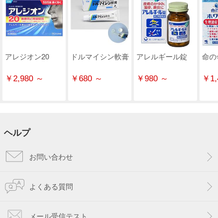
アレジオン20
ドルマイシン軟膏
アレルギール錠
命の
￥2,980 ～
￥680 ～
￥980 ～
￥1,
ヘルプ
お問い合わせ
よくある質問
メール受信テスト