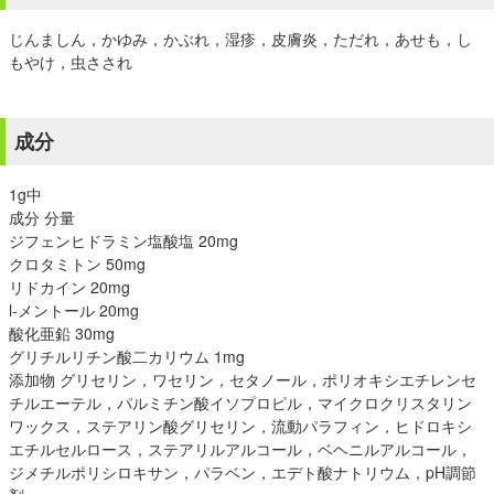
じんましん，かゆみ，かぶれ，湿疹，皮膚炎，ただれ，あせも，し
もやけ，虫さされ
成分
1g中
成分 分量
ジフェンヒドラミン塩酸塩 20mg
クロタミトン 50mg
リドカイン 20mg
l-メントール 20mg
酸化亜鉛 30mg
グリチルリチン酸二カリウム 1mg
添加物 グリセリン，ワセリン，セタノール，ポリオキシエチレンセ
チルエーテル，パルミチン酸イソプロピル，マイクロクリスタリン
ワックス，ステアリン酸グリセリン，流動パラフィン，ヒドロキシ
エチルセルロース，ステアリルアルコール，ベヘニルアルコール，
ジメチルポリシロキサン，パラベン，エデト酸ナトリウム，pH調節