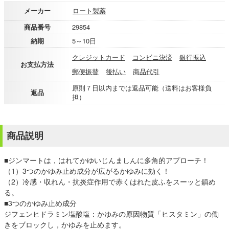
メーカー
ロート製薬
商品番号
29854
納期
5～10日
クレジットカード
コンビニ決済
銀行振込
お支払方法
郵便振替
後払い
商品代引
原則７日以内までは返品可能（送料はお客様負
返品
担）
商品説明
■ジンマートは，はれてかゆいじんましんに多角的アプローチ！
（1）3つのかゆみ止め成分が広がるかゆみに効く！
（2）冷感・収れん・抗炎症作用で赤くはれた皮ふをスーッと鎮め
る。
■3つのかゆみ止め成分
ジフェンヒドラミン塩酸塩：かゆみの原因物質「ヒスタミン」の働
きをブロックし，かゆみを止めます。