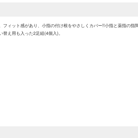
。フィット感があり、小指の付け根をやさしくカバー!!小指と薬指の指
替え用も入った2足組(4個入)。