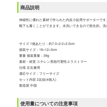
商品説明
伸縮性に優れた素材で作られた内反小趾用サポーターです
靴下も履くことができます。水洗いできるので衛生的。洗い
サイズ 1個あたり：約7.0×2.0×2.0cm
個装サイズ：18×12×3cm
重量 個装重量：39g
素材・材質 スチレン系熱可塑性エラストマー
仕様 左右兼用
適応サイズ：フリーサイズ
セット内容 2足組(4個入)
製造国 中国
使用量についての注意事項