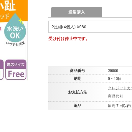
通常購入
2足組(4個入) ¥980
受け付け停止中です。
商品番号
29809
納期
5～10日
クレジットカ
お支払方法
商品代引
返品
原則７日以内