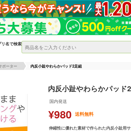
プリ名で検索
サポーター
内反小趾やわらかパッド2足組
内反小趾やわらかパッド
国内発送
¥980
送料無料
伸縮性に優れた素材で作られた内反小趾用サ