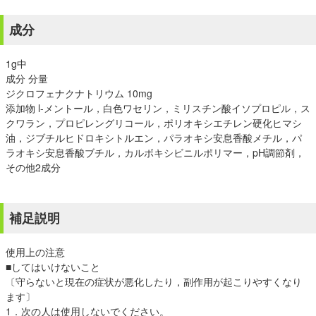
成分
1g中
成分 分量
ジクロフェナクナトリウム 10mg
添加物 l-メントール，白色ワセリン，ミリスチン酸イソプロピル，ス
クワラン，プロピレングリコール，ポリオキシエチレン硬化ヒマシ
油，ジブチルヒドロキシトルエン，パラオキシ安息香酸メチル，パ
ラオキシ安息香酸ブチル，カルボキシビニルポリマー，pH調節剤，
その他2成分
補足説明
使用上の注意
■してはいけないこと
〔守らないと現在の症状が悪化したり，副作用が起こりやすくなり
ます〕
1．次の人は使用しないでください。