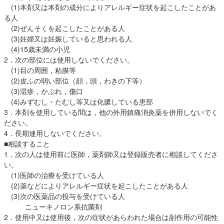
(1)本剤又は本剤の成分によりアレルギー症状を起こしたことがあ
る人
(2)ぜんそくを起こしたことがある人
(3)妊婦又は妊娠していると思われる人
(4)15歳未満の小児
2．次の部位には使用しないでください。
(1)目の周囲，粘膜等
(2)皮ふの弱い部位（顔，頭，わきの下等）
(3)湿疹，かぶれ，傷口
(4)みずむし・たむし等又は化膿している患部
3．本剤を使用している間は，他の外用鎮痛消炎薬を併用しないでく
ださい。
4．長期連用しないでください。
■相談すること
1．次の人は使用前に医師，薬剤師又は登録販売者に相談してくださ
い。
(1)医師の治療を受けている人
(2)薬などによりアレルギー症状を起こしたことがある人
(3)次の医薬品の投与を受けている人
ニューキノロン系抗菌剤
2．使用中又は使用後，次の症状があらわれた場合は副作用の可能性