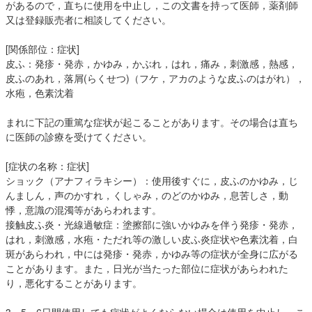
があるので，直ちに使用を中止し，この文書を持って医師，薬剤師
又は登録販売者に相談してください。
[関係部位：症状]
皮ふ：発疹・発赤，かゆみ，かぶれ，はれ，痛み，刺激感，熱感，
皮ふのあれ，落屑(らくせつ)（フケ，アカのような皮ふのはがれ），
水疱，色素沈着
まれに下記の重篤な症状が起こることがあります。その場合は直ち
に医師の診療を受けてください。
[症状の名称：症状]
ショック（アナフィラキシー）：使用後すぐに，皮ふのかゆみ，じ
んましん，声のかすれ，くしゃみ，のどのかゆみ，息苦しさ，動
悸，意識の混濁等があらわれます。
接触皮ふ炎・光線過敏症：塗擦部に強いかゆみを伴う発疹・発赤，
はれ，刺激感，水疱・ただれ等の激しい皮ふ炎症状や色素沈着，白
斑があらわれ，中には発疹・発赤，かゆみ等の症状が全身に広がる
ことがあります。また，日光が当たった部位に症状があらわれた
り，悪化することがあります。