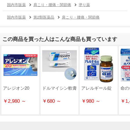
国内市販薬
肩こり・腰痛・関節痛
塗り薬
国内市販薬
第2類医薬品
肩こり・腰痛・関節痛
この商品を買った人はこんな商品も買っています
アレジオン20
ドルマイシン軟膏
アレルギール錠
命の
￥2,980 ～
￥680 ～
￥980 ～
￥1,