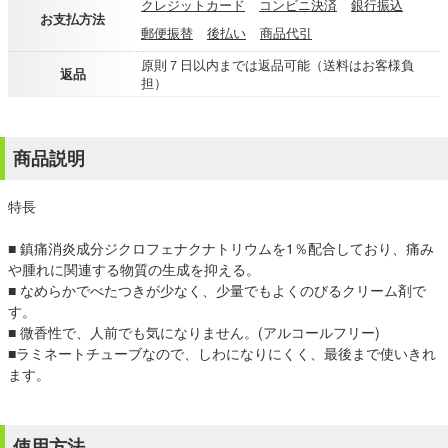
クレジットカード
コンビニ決済
銀行振込
お支払方法
郵便振替
後払い
商品代引
原則７日以内までは返品可能（送料はお客様負
返品
担）
商品説明
特長
■ 鎮痛消炎成分ジクロフェナクナトリウムを1％配合しており、痛み
や腫れに関連する物質の生成を抑える。
■ なめらかでべたつきが少なく、少量でもよくのびるクリーム剤で
す。
■ 微香性で、人前でも気になりません。(アルコールフリー)
■ラミネートチューブなので、しわになりにくく、最後まで使いきれ
ます。
使用方法