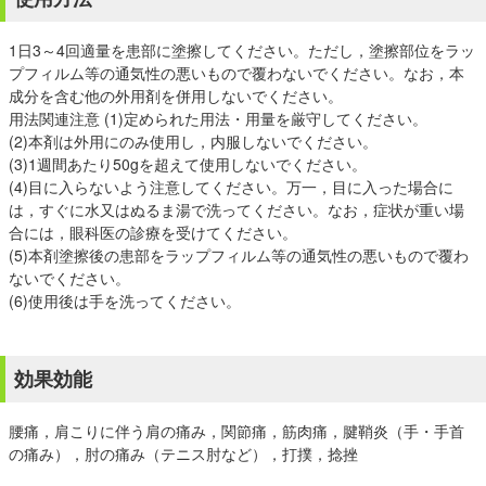
1日3～4回適量を患部に塗擦してください。ただし，塗擦部位をラッ
プフィルム等の通気性の悪いもので覆わないでください。なお，本
成分を含む他の外用剤を併用しないでください。
用法関連注意 (1)定められた用法・用量を厳守してください。
(2)本剤は外用にのみ使用し，内服しないでください。
(3)1週間あたり50gを超えて使用しないでください。
(4)目に入らないよう注意してください。万一，目に入った場合に
は，すぐに水又はぬるま湯で洗ってください。なお，症状が重い場
合には，眼科医の診療を受けてください。
(5)本剤塗擦後の患部をラップフィルム等の通気性の悪いもので覆わ
ないでください。
(6)使用後は手を洗ってください。
効果効能
腰痛，肩こりに伴う肩の痛み，関節痛，筋肉痛，腱鞘炎（手・手首
の痛み），肘の痛み（テニス肘など），打撲，捻挫