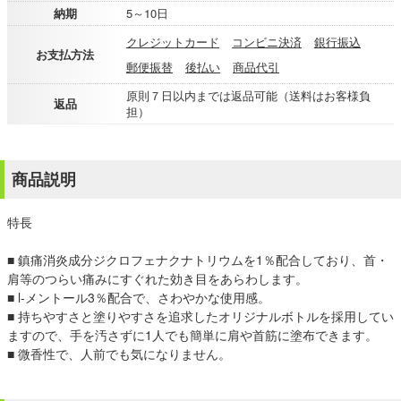
納期
5～10日
クレジットカード
コンビニ決済
銀行振込
お支払方法
郵便振替
後払い
商品代引
原則７日以内までは返品可能（送料はお客様負
返品
担）
商品説明
特長
■ 鎮痛消炎成分ジクロフェナクナトリウムを1％配合しており、首・
肩等のつらい痛みにすぐれた効き目をあらわします。
■ l-メントール3％配合で、さわやかな使用感。
■ 持ちやすさと塗りやすさを追求したオリジナルボトルを採用してい
ますので、手を汚さずに1人でも簡単に肩や首筋に塗布できます。
■ 微香性で、人前でも気になりません。