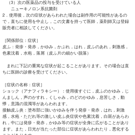
（3）次の医薬品の投与を受けている人
ニューキノロン系抗菌剤
2．使用後，次の症状があらわれた場合は副作用の可能性があるの
で，直ちに使用を中止し，この文書を持って医師，薬剤師又は登録
販売者に相談してください。
［関係部位：症状］
皮ふ：発疹・発赤，かゆみ，かぶれ，はれ，皮ふのあれ，刺激感，
色素沈着，水疱，落屑（皮ふ片の細かい脱落）
まれに下記の重篤な症状が起こることがあります。その場合は直
ちに医師の診療を受けてください。
［症状の名称：症状］
ショック（アナフィラキシー）：使用後すぐに，皮ふのかゆみ，じ
んましん，声のかすれ，くしゃみ，のどのかゆみ，息苦しさ，動
悸，意識の混濁等があらわれます。
接触皮ふ炎：塗布部に強いかゆみを伴う発疹・発赤，はれ，刺激
感，水疱・ただれ等の激しい皮ふ炎症状や色素沈着，白斑があらわ
れ，中には発疹・発赤，かゆみ等の症状が全身に広がることがあり
ます。また，日光が当たった部位に症状があらわれたり，悪化する