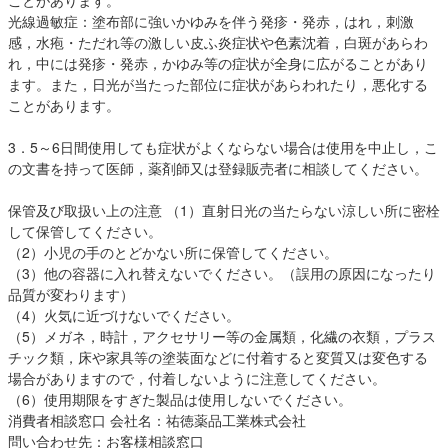
ことがあります。
光線過敏症：塗布部に強いかゆみを伴う発疹・発赤，はれ，刺激
感，水疱・ただれ等の激しい皮ふ炎症状や色素沈着，白斑があらわ
れ，中には発疹・発赤，かゆみ等の症状が全身に広がることがあり
ます。また，日光が当たった部位に症状があらわれたり，悪化する
ことがあります。
3．5～6日間使用しても症状がよくならない場合は使用を中止し，こ
の文書を持って医師，薬剤師又は登録販売者に相談してください。
保管及び取扱い上の注意 （1）直射日光の当たらない涼しい所に密栓
して保管してください。
（2）小児の手のとどかない所に保管してください。
（3）他の容器に入れ替えないでください。（誤用の原因になったり
品質が変わります）
（4）火気に近づけないでください。
（5）メガネ，時計，アクセサリー等の金属類，化繊の衣類，プラス
チック類，床や家具等の塗装面などに付着すると変質又は変色する
場合がありますので，付着しないように注意してください。
（6）使用期限をすぎた製品は使用しないでください。
消費者相談窓口 会社名：祐徳薬品工業株式会社
問い合わせ先：お客様相談窓口