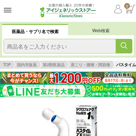
0
Web検索
医薬品・サプリ名で検索
TOP
国内市販薬
第2類医薬品
肩こり・腰痛・関節痛
パスタイム