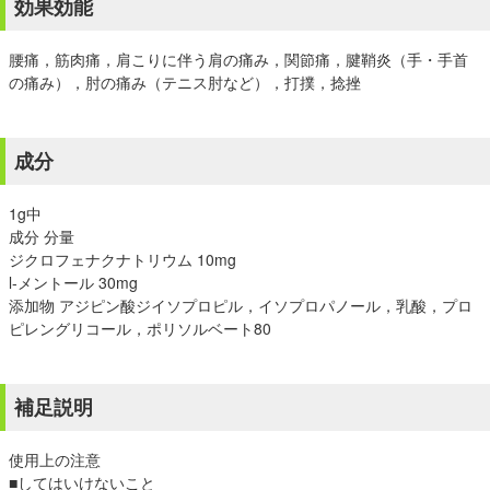
効果効能
腰痛，筋肉痛，肩こりに伴う肩の痛み，関節痛，腱鞘炎（手・手首
の痛み），肘の痛み（テニス肘など），打撲，捻挫
成分
1g中
成分 分量
ジクロフェナクナトリウム 10mg
l-メントール 30mg
添加物 アジピン酸ジイソプロピル，イソプロパノール，乳酸，プロ
ピレングリコール，ポリソルベート80
補足説明
使用上の注意
■してはいけないこと