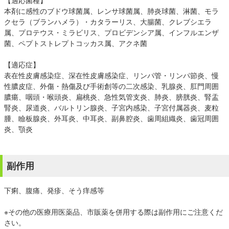
【適応菌種】
本剤に感性のブドウ球菌属、レンサ球菌属、肺炎球菌、淋菌、モラ
クセラ（ブランハメラ）・カタラーリス、大腸菌、クレブシエラ
属、プロテウス・ミラビリス、プロビデンシア属、インフルエンザ
菌、ペプトストレプトコッカス属、アクネ菌
【適応症】
表在性皮膚感染症、深在性皮膚感染症、リンパ管・リンパ節炎、慢
性膿皮症、外傷・熱傷及び手術創等の二次感染、乳腺炎、肛門周囲
膿瘍、咽頭・喉頭炎、扁桃炎、急性気管支炎、肺炎、膀胱炎、腎盂
腎炎、尿道炎、バルトリン腺炎、子宮内感染、子宮付属器炎、麦粒
腫、瞼板腺炎、外耳炎、中耳炎、副鼻腔炎、歯周組織炎、歯冠周囲
炎、顎炎
副作用
下痢、腹痛、発疹、そう痒感等
※その他の医療用医薬品、市販薬を併用する際は副作用にご注意くだ
さい。