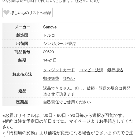
のお薬は送料無料で配達いたします。(後払い対応)
ほしいものリストへ登録
メーカー
Sanovel
製造国
トルコ
出荷国
シンガポール/香港
商品番号
29620
納期
14-21日
クレジットカード
コンビニ決済
銀行振込
お支払方法
郵便振替
後払い
返品できません。但し、破損・誤送の場合は再発
返品
送させて頂きます
医薬品
自己責任でご使用ください
※お届けサイクルは、30日・60日・90日毎から選択が可能です。
※解約は注文予定日の前日までに、マイページよりお手続きしてくだ
さい。
※「円相場の変動」より価格が変更になる場合がございますのでご注