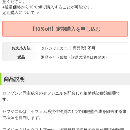
意ください。
※通常価格から10％offで購入することが可能です。
定期購入について ＞
【10％off】定期購入を申し込む
お支払方法
クレジットカード
商品代引不可
返品
返品不可（破損・誤送の場合は再発送）
商品説明
セフゾンと同主成分のセフジニルを配合した細菌感染症治療薬で
す。
セフジニルは、セフェム系抗生物質の1つで細胞壁合成を阻害する事
で増殖を抑制します。
アイジェネリックストアーは、送料無料で海外の正規代理店が販売