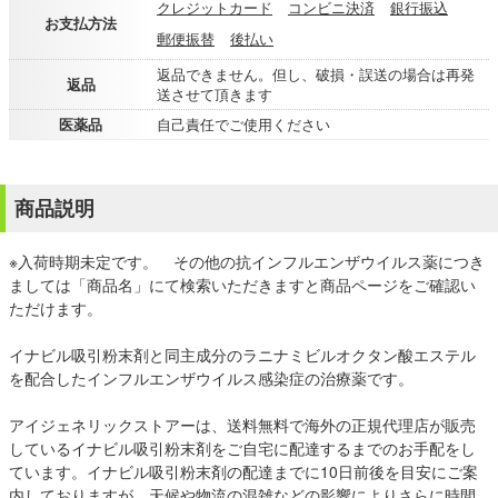
クレジットカード
コンビニ決済
銀行振込
お支払方法
郵便振替
後払い
返品できません。但し、破損・誤送の場合は再発
返品
送させて頂きます
医薬品
自己責任でご使用ください
商品説明
※入荷時期未定です。 その他の抗インフルエンザウイルス薬につき
ましては「商品名」にて検索いただきますと商品ページをご確認い
ただけます。
イナビル吸引粉末剤と同主成分のラニナミビルオクタン酸エステル
を配合したインフルエンザウイルス感染症の治療薬です。
アイジェネリックストアーは、送料無料で海外の正規代理店が販売
しているイナビル吸引粉末剤をご自宅に配達するまでのお手配をし
ています。イナビル吸引粉末剤の配達までに10日前後を目安にご案
内しておりますが、天候や物流の混雑などの影響によりさらに時間