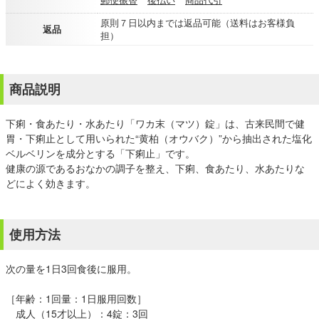
原則７日以内までは返品可能（送料はお客様負
返品
担）
商品説明
下痢・食あたり・水あたり「ワカ末（マツ）錠」は、古来民間で健
胃・下痢止として用いられた“黄柏（オウバク）”から抽出された塩化
ベルベリンを成分とする「下痢止」です。
健康の源であるおなかの調子を整え、下痢、食あたり、水あたりな
どによく効きます。
使用方法
次の量を1日3回食後に服用。
［年齢：1回量：1日服用回数］
成人（15才以上）：4錠：3回