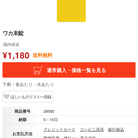
ワカ末錠
国内発送
¥1,180
送料無料
通常購入・価格一覧を見る
下痢・食あたり・水あたり
ほしいものリストへ登録
商品番号
29583
納期
5～10日
クレジットカード
コンビニ決済
銀行振込
お支払方法
郵便振替
後払い
商品代引