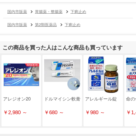
国内市販薬
胃腸薬・整腸薬
下痢止め
国内市販薬
第2類医薬品
下痢止め
この商品を買った人はこんな商品も買っています
アレジオン20
ドルマイシン軟膏
アレルギール錠
命の
￥2,980 ～
￥680 ～
￥980 ～
￥1,