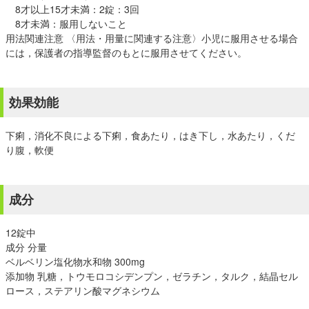
8才以上15才未満：2錠：3回
8才未満：服用しないこと
用法関連注意 〈用法・用量に関連する注意〉小児に服用させる場合
には，保護者の指導監督のもとに服用させてください。
効果効能
下痢，消化不良による下痢，食あたり，はき下し，水あたり，くだ
り腹，軟便
成分
12錠中
成分 分量
ベルベリン塩化物水和物 300mg
添加物 乳糖，トウモロコシデンプン，ゼラチン，タルク，結晶セル
ロース，ステアリン酸マグネシウム