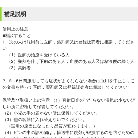
補足説明
使用上の注意
■相談すること
1．次の人は服用前に医師，薬剤師又は登録販売者に相談してくださ
い
（1）医師の治療を受けている人
（2）発熱を伴う下痢のある人，血便のある人又は粘液便の続く人
（3）高齢者
2．5～6日間服用しても症状がよくならない場合は服用を中止し，こ
の文書を持って医師，薬剤師又は登録販売者に相談してください
保管及び取扱い上の注意 （1）直射日光の当たらない湿気の少ない涼
しい所に密栓して保管してください。
（2）小児の手の届かない所に保管してください。
（3）他の容器に入れ替えないでください。
（誤用の原因になったり品質が変わります。）
（4）ビンの中の詰め物は，輸送中に錠剤が破損するのを防ぐための