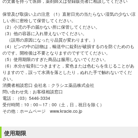
の文書を持って医師，薬剤師又は登録販売者に相談してください
保管及び取扱い上の注意 （1）直射日光の当たらない湿気の少ない涼
しい所に密栓して保管してください。
（2）小児の手の届かない所に保管してください。
（3）他の容器に入れ替えないでください。
（誤用の原因になったり品質が変わります。）
（4）ビンの中の詰物は，輸送中に錠剤が破損するのを防ぐためのも
のです。開栓後は不要となりますのですててください。
（5）使用期限のすぎた商品は服用しないでください。
（6）水分が錠剤につきますと，変色または色むらを生じることがあ
りますので，誤って水滴を落としたり，ぬれた手で触れないでくだ
さい。
消費者相談窓口 会社名：クラシエ薬品株式会社
問い合わせ先：お客様相談窓口
電話：（03）5446-3334
受付時間：10：00～17：00（土，日，祝日を除く）
その他：ホームページ www.kracie.co.jp
使用期限