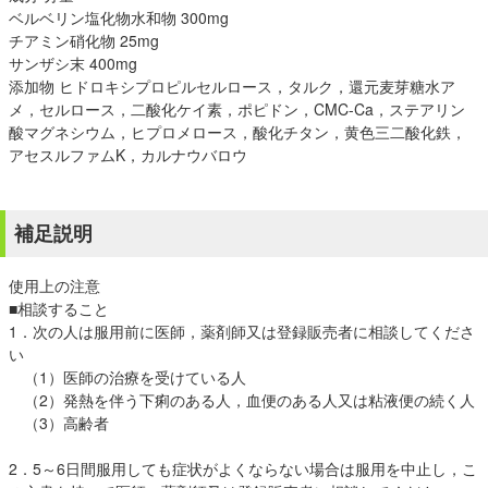
ベルベリン塩化物水和物 300mg
チアミン硝化物 25mg
サンザシ末 400mg
添加物 ヒドロキシプロピルセルロース，タルク，還元麦芽糖水ア
メ，セルロース，二酸化ケイ素，ポピドン，CMC-Ca，ステアリン
酸マグネシウム，ヒプロメロース，酸化チタン，黄色三二酸化鉄，
アセスルファムK，カルナウバロウ
補足説明
使用上の注意
■相談すること
1．次の人は服用前に医師，薬剤師又は登録販売者に相談してくださ
い
（1）医師の治療を受けている人
（2）発熱を伴う下痢のある人，血便のある人又は粘液便の続く人
（3）高齢者
2．5～6日間服用しても症状がよくならない場合は服用を中止し，こ