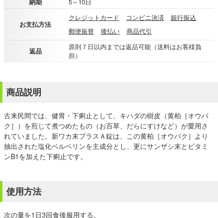
納期
5～10日
クレジットカード
コンビニ決済
銀行振込
お支払方法
郵便振替
後払い
商品代引
原則７日以内までは返品可能（送料はお客様負
返品
担）
商品説明
古来民間では、健胃・下痢止として、キハダの樹皮（黄柏［オウバ
ク］）を煎じて煮つめたもの（お百草、だらにすけなど）が愛用さ
れていました。新ワカ末プラスＡ錠は、この黄柏［オウバク］より
抽出された塩化ベルベリンを主成分とし、更にサンザシ末とビタミ
ンB1を加えた下痢止です。
使用方法
次の量を1日3回食後服用する。