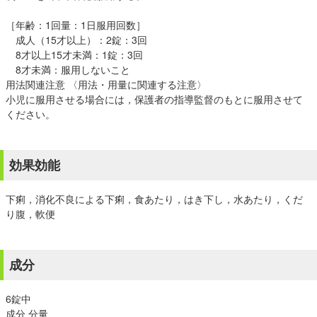
［年齢：1回量：1日服用回数］
成人（15才以上）：2錠：3回
8才以上15才未満：1錠：3回
8才未満：服用しないこと
用法関連注意 〈用法・用量に関連する注意〉
小児に服用させる場合には，保護者の指導監督のもとに服用させて
ください。
効果効能
下痢，消化不良による下痢，食あたり，はき下し，水あたり，くだ
り腹，軟便
成分
6錠中
成分 分量