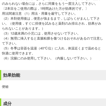
のみられない場合には，さらに同量をもう一度注入して下さい。
〔2本目をご使用の際は，1時間あけた方が効果的です。〕
用法関連注意 （1）用法・用量を厳守して下さい。
（2）本剤使用後は，便意が強まるまで，しばらくがまんして下さ
い。（使用後，すぐに排便を試みると薬剤のみ排出され，効果がみ
られないことがあります。）
（3）12歳未満の小児には，使用させないで下さい。
（4）無理に挿入すると直腸粘膜を傷つけるおそれがあるので注意し
て下さい。
（5）冬季は容器を温湯（40℃位）に入れ，体温近くまで温めると
快適に使用できます。
（6）浣腸にのみ使用して下さい。（内服しないで下さい。）
効果効能
便秘
成分