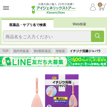
0
Web検索
医薬品・サプリ名で検索
TOP
国内市販薬
第2類医薬品
便秘薬
イチジク浣腸ジャバラ