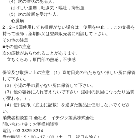
（4）次の症状のある人。
はげしい腹痛，吐き気・嘔吐，痔出血
（5）次の診断を受けた人。
心臓病
2．2～3回使用しても排便がない場合は，使用を中止し，この文書を
持って医師，薬剤師又は登録販売者に相談して下さい。
その他の注意
■その他の注意
次の症状があらわれることがあります。
立ちくらみ，肛門部の熱感，不快感
保管及び取扱い上の注意 （1）直射日光の当たらない涼しい所に保管
して下さい。
（2）小児の手の届かない所に保管して下さい。
（3）他の容器に入れ替えないで下さい（誤用の原因になったり品質
が変わる。）。
（4）使用期限（底面に記載）を過ぎた製品は使用しないでくださ
い。
消費者相談窓口 会社名：イチジク製薬株式会社
問い合わせ先：お客様相談室
電話：03-3829-8214
受付時間：9：00～17：00（土，日，祝日を除く）