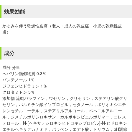
効果効能
かゆみを伴う乾燥性皮膚（老人・成人の乾皮症，小児の乾燥性皮
膚）
成分
成分 分量
ヘパリン類似物質 0.3％
パンテノール 1％
ジフェンヒドラミン 1％
クロタミトン 5％
添加物 流動パラフィン，ワセリン，グリセリン，ステアリン酸グリ
セリン，パルミチン酸イソプロピル，セタノール，ポリオキシエチ
レンセチルエーテル，ステアリルアルコール，ベヘニルアルコー
ル，ジメチルポリシロキサン，カルボキシビニルポリマー，コレス
テロール，N-(ヘキサデシロキシヒドロキシプロピル)-N-ヒドロキシ
エチルヘキサデカナミド，パラベン，エデト酸ナトリウム，pH調節