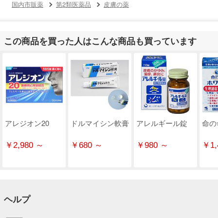
国内市販薬
第2類医薬品
皮膚の薬
この商品を買った人はこんな商品も買っています
アレジオン20
ドルマイシン軟膏
アレルギール錠
命の
￥2,980 ～
￥680 ～
￥980 ～
￥1,
ヘルプ