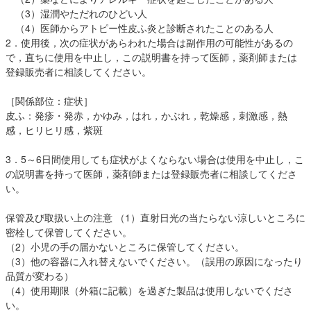
（3）湿潤やただれのひどい人
（4）医師からアトピー性皮ふ炎と診断されたことのある人
2．使用後，次の症状があらわれた場合は副作用の可能性があるの
で，直ちに使用を中止し，この説明書を持って医師，薬剤師または
登録販売者に相談してください。
［関係部位：症状］
皮ふ：発疹・発赤，かゆみ，はれ，かぶれ，乾燥感，刺激感，熱
感，ヒリヒリ感，紫斑
3．5～6日間使用しても症状がよくならない場合は使用を中止し，こ
の説明書を持って医師，薬剤師または登録販売者に相談してくださ
い。
保管及び取扱い上の注意 （1）直射日光の当たらない涼しいところに
密栓して保管してください。
（2）小児の手の届かないところに保管してください。
（3）他の容器に入れ替えないでください。（誤用の原因になったり
品質が変わる）
（4）使用期限（外箱に記載）を過ぎた製品は使用しないでくださ
い。