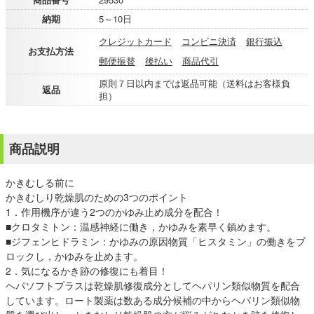
納期
5～10日
クレジットカード
コンビニ決済
銀行振込
お支払方法
郵便振替
後払い
商品代引
原則７日以内までは返品可能（送料はお客様負
返品
担）
商品説明
かきむしる前に
かきむしり乾燥肌のための3つのポイント
1．作用機序が違う2つのかゆみ止め成分を配合！
■クロタミトン：温感神経に働き，かゆみを素早く鎮めます。
■ジフェンヒドラミン：かゆみの原因物質「ヒスタミン」の働きをブ
ロックし，かゆみを止めます。
2．気になるかき跡の修復にも着目！
ヘパソフトプラスは乾燥肌修復成分としてヘパリン類似物質を配合
しています。ロート製薬は数ある成分候補の中からヘパリン類似物