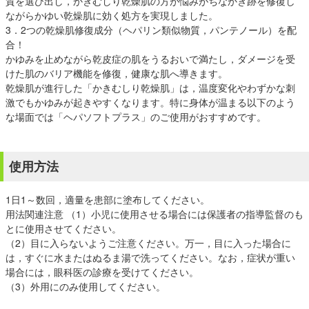
質を選び出し，かきむしり乾燥肌の方が悩みがちなかき跡を修復し
ながらかゆい乾燥肌に効く処方を実現しました。
3．2つの乾燥肌修復成分（ヘパリン類似物質，パンテノール）を配
合！
かゆみを止めながら乾皮症の肌をうるおいで満たし，ダメージを受
けた肌のバリア機能を修復，健康な肌へ導きます。
乾燥肌が進行した「かきむしり乾燥肌」は，温度変化やわずかな刺
激でもかゆみが起きやすくなります。特に身体が温まる以下のよう
な場面では「ヘパソフトプラス」のご使用がおすすめです。
使用方法
1日1～数回，適量を患部に塗布してください。
用法関連注意 （1）小児に使用させる場合には保護者の指導監督のも
とに使用させてください。
（2）目に入らないようご注意ください。万一，目に入った場合に
は，すぐに水またはぬるま湯で洗ってください。なお，症状が重い
場合には，眼科医の診療を受けてください。
（3）外用にのみ使用してください。