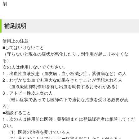
剤
補足説明
使用上の注意
■してはいけないこと
（守らないと現在の症状が悪化したり，副作用が起こりやすくな
る）
次の人は使用しないでください。
1．出血性血液疾患（血友病，血小板減少症，紫斑病など）の人
2．わずかな出血でも重大な結果をきたすことが予想される人
（血液凝固抑制作用を有し出血を助長するおそれがある）
3．アトピー性皮ふ炎の人
（軽い症状であっても医師の下で適切な治療を受ける必要があ
る）
■相談すること
1．次の人は使用前に医師，薬剤師または登録販売者に相談してくだ
さい。
（1）医師の治療を受けている人
（2）薬などによりアレルギー症状を起こしたことがある人