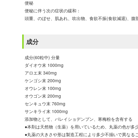
便秘
便秘に伴う次の症状の緩和：
頭重、のぼせ、肌あれ、吹出物、食欲不振(食欲減退)、腹
成分
成分(60粒中) 分量
ダイオウ末 1000mg
アロエ末 340mg
ケンゴシ末 200mg
オウレン末 100mg
オウゴン末 200mg
センキュウ末 760mg
サンキライ末 1000mg
添加物として、バレイショデンプン、寒梅粉を含有する
●本剤は天然物（生薬）を用いているため、丸薬の色が多
●丸薬の大きさや形は製造工程により多少不揃いで異なる