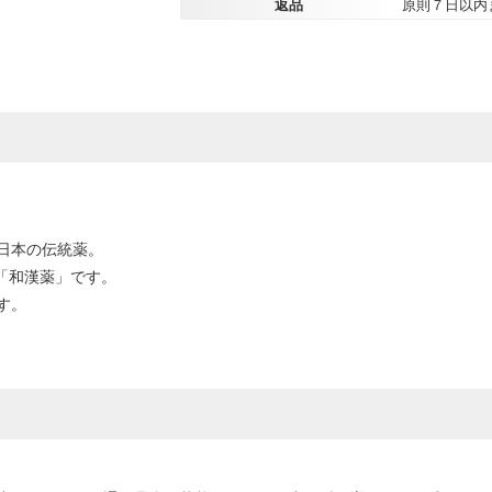
返品
原則７日以内
日本の伝統薬。
た「和漢薬」です。
す。