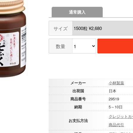
通常購入
サイズ
数量
メーカー
小林製薬
出荷国
日本
商品番号
29519
納期
5～10日
クレジットカ
お支払方法
商品代引