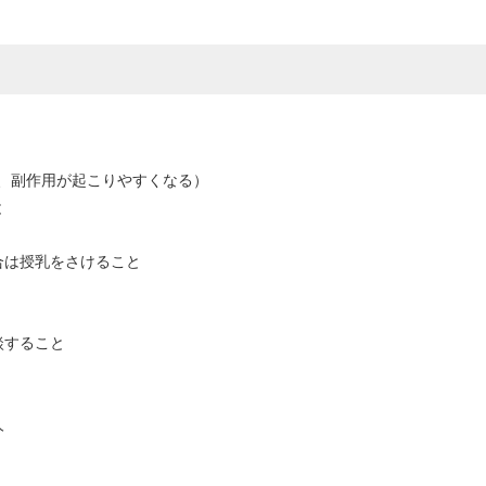
、副作用が起こりやすくなる）
と
合は授乳をさけること
談すること
人