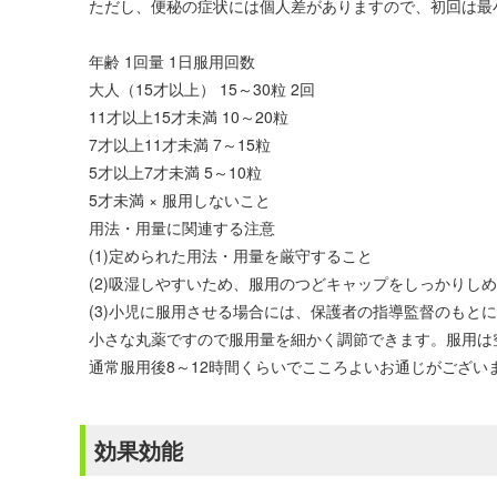
ただし、便秘の症状には個人差がありますので、初回は最
年齢 1回量 1日服用回数
大人（15才以上） 15～30粒 2回
11才以上15才未満 10～20粒
7才以上11才未満 7～15粒
5才以上7才未満 5～10粒
5才未満 × 服用しないこと
用法・用量に関連する注意
(1)定められた用法・用量を厳守すること
(2)吸湿しやすいため、服用のつどキャップをしっかりし
(3)小児に服用させる場合には、保護者の指導監督のもと
小さな丸薬ですので服用量を細かく調節できます。服用は
通常服用後8～12時間くらいでこころよいお通じがござい
効果効能