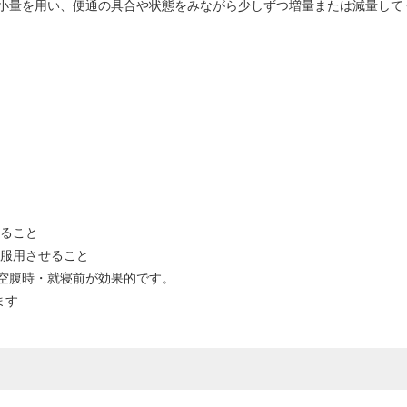
小量を用い、便通の具合や状態をみながら少しずつ増量または減量して
めること
に服用させること
空腹時・就寝前が効果的です。
ます