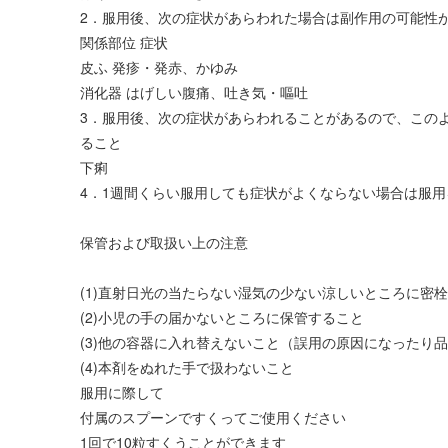
2．服用後、次の症状があらわれた場合は副作用の可能性
関係部位 症状
皮ふ 発疹・発赤、かゆみ
消化器 はげしい腹痛、吐き気・嘔吐
3．服用後、次の症状があらわれることがあるので、この
ること
下痢
4．1週間くらい服用しても症状がよくならない場合は服
保管および取扱い上の注意
(1)直射日光の当たらない湿気の少ない涼しいところに密
(2)小児の手の届かないところに保管すること
(3)他の容器に入れ替えないこと（誤用の原因になったり
(4)本剤をぬれた手で扱わないこと
服用に際して
付属のスプーンですくってご使用ください
1回で10粒すくうことができます