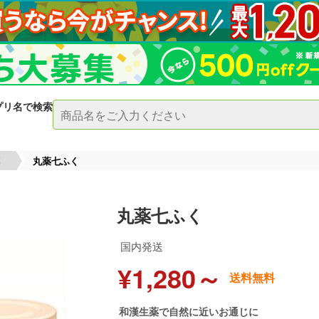
プリ名で検索
薬
丸薬七ふく
丸薬七ふく
国内発送
¥1,280～
送料無料
和漢生薬で自然に近いお通じに