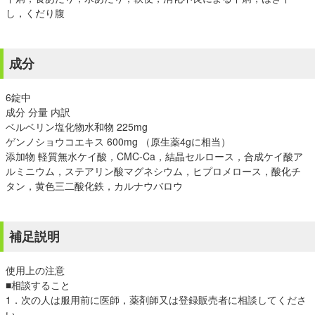
し，くだり腹
成分
6錠中
成分 分量 内訳
ベルベリン塩化物水和物 225mg
ゲンノショウコエキス 600mg （原生薬4gに相当）
添加物 軽質無水ケイ酸，CMC-Ca，結晶セルロース，合成ケイ酸ア
ルミニウム，ステアリン酸マグネシウム，ヒプロメロース，酸化チ
タン，黄色三二酸化鉄，カルナウバロウ
補足説明
使用上の注意
■相談すること
1．次の人は服用前に医師，薬剤師又は登録販売者に相談してくださ
い