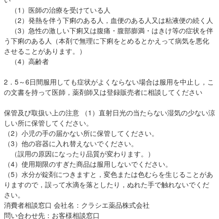
（1）医師の治療を受けている人
（2）発熱を伴う下痢のある人，血便のある人又は粘液便の続く人
（3）急性の激しい下痢又は腹痛・腹部膨満・はきけ等の症状を伴
う下痢のある人（本剤で無理に下痢をとめるとかえって病気を悪化
させることがあります。）
（4）高齢者
2．5～6日間服用しても症状がよくならない場合は服用を中止し，こ
の文書を持って医師，薬剤師又は登録販売者に相談してください
保管及び取扱い上の注意 （1）直射日光の当たらない湿気の少ない涼
しい所に保管してください。
（2）小児の手の届かない所に保管してください。
（3）他の容器に入れ替えないでください。
（誤用の原因になったり品質が変わります。）
（4）使用期限のすぎた商品は服用しないでください。
（5）水分が錠剤につきますと，変色または色むらを生じることがあ
りますので，誤って水滴を落としたり，ぬれた手で触れないでくだ
さい。
消費者相談窓口 会社名：クラシエ薬品株式会社
問い合わせ先：お客様相談窓口