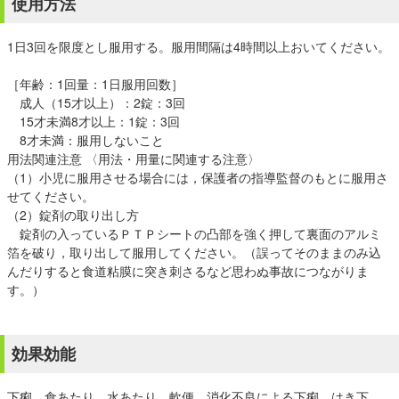
使用方法
1日3回を限度とし服用する。服用間隔は4時間以上おいてください。
［年齢：1回量：1日服用回数］
成人（15才以上）：2錠：3回
15才未満8才以上：1錠：3回
8才未満：服用しないこと
用法関連注意 〈用法・用量に関連する注意〉
（1）小児に服用させる場合には，保護者の指導監督のもとに服用さ
せてください。
（2）錠剤の取り出し方
錠剤の入っているＰＴＰシートの凸部を強く押して裏面のアルミ
箔を破り，取り出して服用してください。（誤ってそのままのみ込
んだりすると食道粘膜に突き刺さるなど思わぬ事故につながりま
す。）
効果効能
下痢，食あたり，水あたり，軟便，消化不良による下痢，はき下