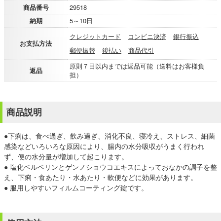
商品番号
29518
納期
5～10日
クレジットカード
コンビニ決済
銀行振込
お支払方法
郵便振替
後払い
商品代引
原則７日以内までは返品可能（送料はお客様負
返品
担）
商品説明
●下痢は、食べ過ぎ、飲み過ぎ、消化不良、寝冷え、ストレス、細菌
感染などいろいろな原因により、腸内の水分吸収がうまく行われ
ず、便の水分量が増加して起こります。
● 塩化ベルベリンとゲンノショウコエキスによっておなかの調子を整
え、下痢・食あたり・水あたり・軟便などに効果があります。
● 服用しやすいフィルムコーティング錠です。