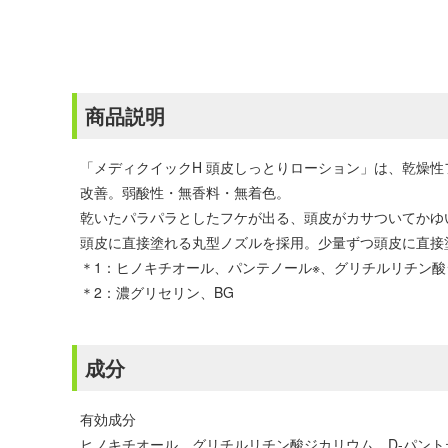
商品説明
「メディクイックH 頭皮しっとりローション」は、乾燥性
改善。弱酸性・無香料・無着色。
乾いたパラパラとしたフケが出る、頭皮がカサついてかゆ
頭皮に直接塗れる丸型ノズルを採用。少量ずつ頭皮に直接
＊1：ヒノキチオール、パンテノール※、グリチルリチン
＊2：濃グリセリン、BG
成分
有効成分
ヒノキチオール、グリチルリチン酸ジカリウム、D-パン