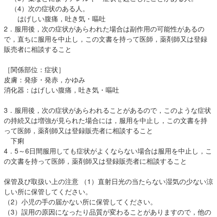
（4）次の症状のある人。
はげしい腹痛，吐き気・嘔吐
2．服用後，次の症状があらわれた場合は副作用の可能性があるの
で，直ちに服用を中止し，この文書を持って医師，薬剤師又は登録
販売者に相談すること
［関係部位：症状］
皮膚：発疹・発赤，かゆみ
消化器：はげしい腹痛，吐き気・嘔吐
3．服用後，次の症状があらわれることがあるので，このような症状
の持続又は増強が見られた場合には，服用を中止し，この文書を持
って医師，薬剤師又は登録販売者に相談すること
下痢
4．5～6日間服用しても症状がよくならない場合は服用を中止し，こ
の文書を持って医師，薬剤師又は登録販売者に相談すること
保管及び取扱い上の注意 （1）直射日光の当たらない湿気の少ない涼
しい所に保管してください。
（2）小児の手の届かない所に保管してください。
（3）誤用の原因になったり品質が変わることがありますので，他の