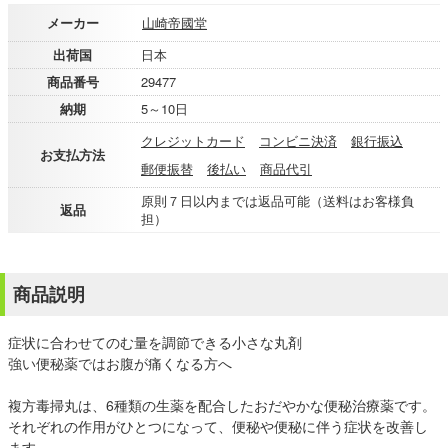
メーカー
山崎帝國堂
出荷国
日本
商品番号
29477
納期
5～10日
クレジットカード
コンビニ決済
銀行振込
お支払方法
郵便振替
後払い
商品代引
原則７日以内までは返品可能（送料はお客様負
返品
担）
商品説明
症状に合わせてのむ量を調節できる小さな丸剤
強い便秘薬ではお腹が痛くなる方へ
複方毒掃丸は、6種類の生薬を配合したおだやかな便秘治療薬です。
それぞれの作用がひとつになって、便秘や便秘に伴う症状を改善し
ます。