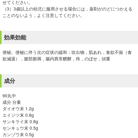
せてください。
（3）3歳以上の幼児に服用させる場合には，薬剤がのどにつかえる
ことのないよう，よく注意してください。
効果効能
便秘。便秘に伴う次の症状の緩和：吹出物，肌あれ，食欲不振（食
欲減退），腹部膨満，腸内異常醗酵，痔，のぼせ，頭重
成分
90丸中
成分 分量
ダイオウ末 1.2g
エイジツ末 0.8g
サンキライ末 0.8g
センキュウ末 0.5g
カンゾウ末 0.5g