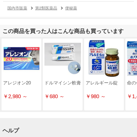
国内市販薬
第2類医薬品
便秘薬
この商品を買った人はこんな商品も買っています
アレジオン20
ドルマイシン軟膏
アレルギール錠
命の
￥2,980 ～
￥680 ～
￥980 ～
￥1,
ヘルプ