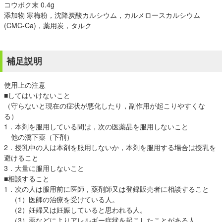
コウボク末 0.4g
添加物 寒梅粉，沈降炭酸カルシウム，カルメロースカルシウム
(CMC-Ca)，薬用炭，タルク
補足説明
使用上の注意
■してはいけないこと
（守らないと現在の症状が悪化したり，副作用が起こりやすくな
る）
1．本剤を服用している間は，次の医薬品を服用しないこと
他の瀉下薬（下剤）
2．授乳中の人は本剤を服用しないか，本剤を服用する場合は授乳を
避けること
3．大量に服用しないこと
■相談すること
1．次の人は服用前に医師，薬剤師又は登録販売者に相談すること
（1）医師の治療を受けている人。
（2）妊婦又は妊娠していると思われる人。
（3）薬などによりアレルギー症状を起こしたことがある人。