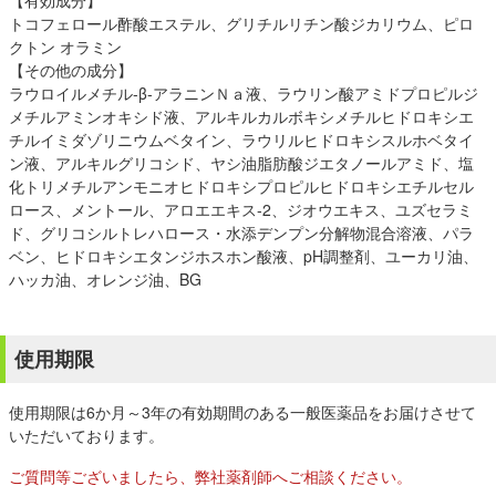
【有効成分】
トコフェロール酢酸エステル、グリチルリチン酸ジカリウム、ピロ
クトン オラミン
【その他の成分】
ラウロイルメチル-β-アラニンＮａ液、ラウリン酸アミドプロピルジ
メチルアミンオキシド液、アルキルカルボキシメチルヒドロキシエ
チルイミダゾリニウムベタイン、ラウリルヒドロキシスルホベタイ
ン液、アルキルグリコシド、ヤシ油脂肪酸ジエタノールアミド、塩
化トリメチルアンモニオヒドロキシプロピルヒドロキシエチルセル
ロース、メントール、アロエエキス-2、ジオウエキス、ユズセラミ
ド、グリコシルトレハロース・水添デンプン分解物混合溶液、パラ
ベン、ヒドロキシエタンジホスホン酸液、pH調整剤、ユーカリ油、
ハッカ油、オレンジ油、BG
使用期限
使用期限は6か月～3年の有効期間のある一般医薬品をお届けさせて
いただいております。
ご質問等ございましたら、弊社薬剤師へご相談ください。