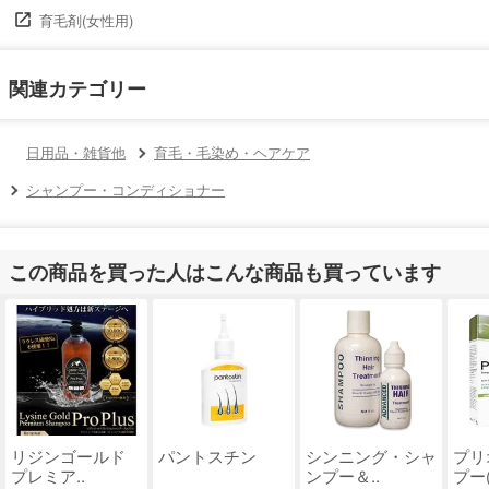
育毛剤(女性用)
関連カテゴリー
日用品・雑貨他
育毛・毛染め・ヘアケア
シャンプー・コンディショナー
この商品を買った人はこんな商品も買っています
リジンゴールド
パントスチン
シンニング・シャ
プリ
プレミア..
ンプー＆..
プー(