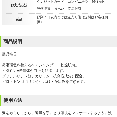
クレジットカード
コンビニ決済
銀行振込
お支払方法
郵便振替
後払い
商品代引
原則７日以内までは返品可能（送料はお客様負
返品
担）
商品説明
製品特長
発毛環境を整えるヘアシャンプー 乾燥肌向。
ビタミンE誘導体が血行を促進します。
グリチルリチン酸ジカリウム（抗炎症成分）配合。
ピロクトン オラミンが、ふけ・かゆみを防ぎます。
使用方法
髪をぬらしてから、適量を手にとり頭皮をマッサージするように洗