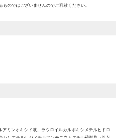
るものではございませんのでご容赦ください。
チルアミンオキシド液、ラウロイルカルボキシメチルヒドロ
シ）エチル］ジメチルアンモニウムエチル硫酸塩・N,N-