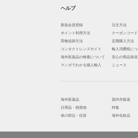
ヘルプ
新規会員登録
注文方法
ポイント利用方法
クーポンコード
荷物追跡方法
定期購入方法
コンタクトレンズガイド
輸入消費税につ
海外医薬品の検索について
安心の商品発送
マンガでわかる個人輸入
ニュース
海外医薬品
国内市販薬
日用品・雑貨他
特集
体の部位・症状
海外化粧品