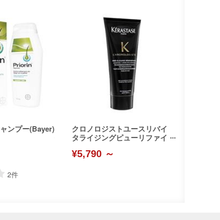
ンプー(Bayer)
クロノロジストユースリバイ
タライジングピューリファイ
ングプレシャンプー(Kerastas
¥5,790 ～
e)
2
件