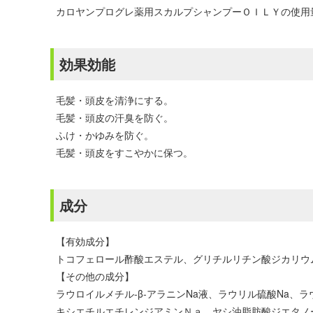
カロヤンプログレ薬用スカルプシャンプーＯＩＬＹの使用
効果効能
毛髪・頭皮を清浄にする。
毛髪・頭皮の汗臭を防ぐ。
ふけ・かゆみを防ぐ。
毛髪・頭皮をすこやかに保つ。
成分
【有効成分】
トコフェロール酢酸エステル、グリチルリチン酸ジカリウ
【その他の成分】
ラウロイルメチル-β-アラニンNa液、ラウリル硫酸Na
キシエチルエチレンジアミンＮａ、ヤシ油脂肪酸ジエタノ