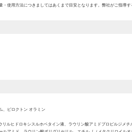
量・使用方法につきましてはあくまで目安となります。弊社がご指導す
ム、ピロクトン オラミン
、ラウリルヒドロキシスルホベタイン液、ラウリン酸アミドプロピルジメ
ールアミド、ラウリン酸ポリグリセリル、エチル［（メタクリロイルオキ