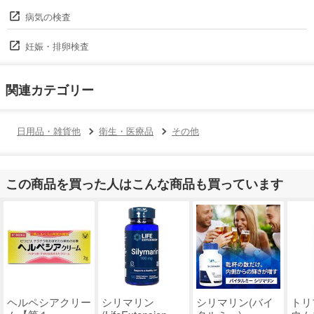
病気の検査
妊娠・排卵検査
関連カテゴリー
日用品・雑貨他
衛生・医療品
その他
この商品を買った人はこんな商品も買っています
ヘルペシアクリー
シリマリン
シリマリン(バイ
トリ