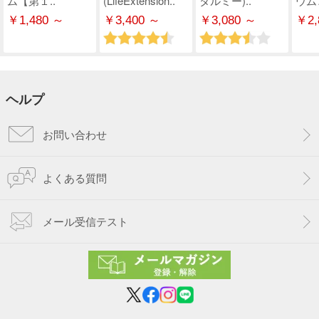
ム【第１..
(LifeExtension..
タルミー)..
ウム
￥1,480 ～
￥3,400 ～
￥3,080 ～
￥2,
ヘルプ
お問い合わせ
よくある質問
メール受信テスト