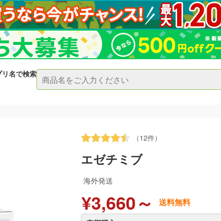
プリ名で検索
（12件）
エゼチミブ
海外発送
¥3,660～
送料無料