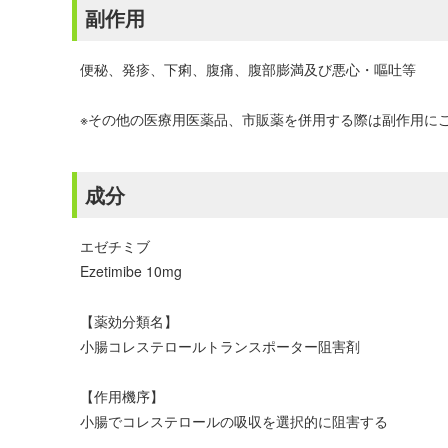
副作用
便秘、発疹、下痢、腹痛、腹部膨満及び悪心・嘔吐等
※その他の医療用医薬品、市販薬を併用する際は副作用に
成分
エゼチミブ
Ezetimibe 10mg
【薬効分類名】
小腸コレステロールトランスポーター阻害剤
【作用機序】
小腸でコレステロールの吸収を選択的に阻害する