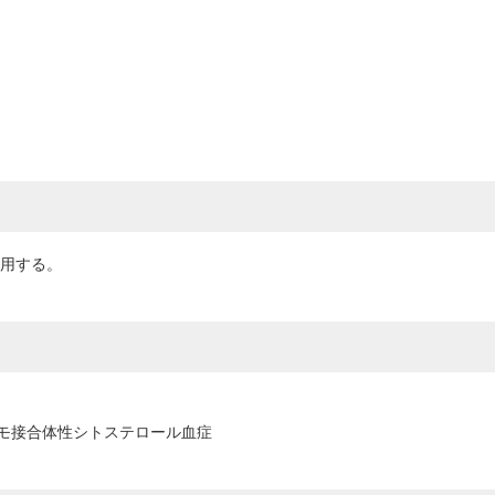
服用する。
モ接合体性シトステロール血症