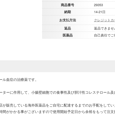
商品番号
29353
納期
14-21日
お支払方法
クレジットカ
返品
返品できませ
医薬品
自己責任でご
ール血症の治療薬です。
ーターに作用して、小腸壁細胞での食事性及び胆汁性コレステロール及
店が販売している海外医薬品をご自宅に配達するまでのお手配をしてい
時間がかかる事がございますので使用開始予定日から余裕をもって注文