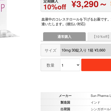
¥3,290～
定期購入
10%off
血液中のコレステロールを下げるお薬です。
達いたします。(後払い対応)
通常購入
【10％of
サイズ
数量
メーカー
Sun Pharma La
製造国
インド
出荷国
シンガポール/