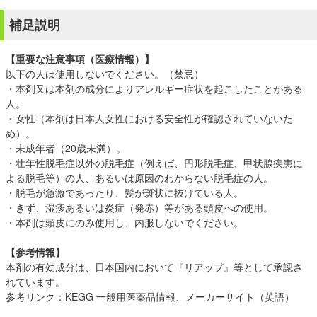
補足説明
【重要な注意事項（医療情報）】
以下の人は使用しないでください。（禁忌）
・本剤又は本剤の成分によりアレルギー症状を起こしたことがある
人。
・女性（本剤は日本人女性における安全性が確認されていないた
め）。
・未成年者（20歳未満）。
・壮年性脱毛症以外の脱毛症（例えば、円形脱毛症、甲状腺疾患に
よる脱毛等）の人、あるいは原因のわからない脱毛症の人。
・脱毛が急激であったり、髪が斑状に抜けている人。
・きず、湿疹あるいは炎症（発赤）等がある頭皮への使用。
・本剤は頭皮にのみ使用し、内服しないでください。
【参考情報】
本剤の有効成分は、日本国内において『リアップ』等として承認さ
れています。
参考リンク：
KEGG 一般用医薬品情報
、
メーカーサイト（英語）