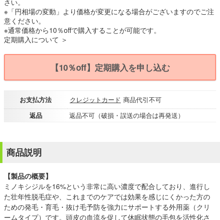
さい。
※「円相場の変動」より価格が変更になる場合がございますのでご注
意ください。
※通常価格から10％offで購入することが可能です。
定期購入について ＞
【10％off】定期購入を申し込む
お支払方法
クレジットカード
商品代引不可
返品
返品不可（破損・誤送の場合は再発送）
商品説明
【製品の概要】
ミノキシジルを16%という非常に高い濃度で配合しており、進行し
た壮年性脱毛症や、これまでのケアでは効果を感じにくかった方の
ための発毛・育毛・抜け毛予防を強力にサポートする外用薬（クリ
ームタイプ）です。頭皮の血流を促して休眠状態の毛包を活性化さ