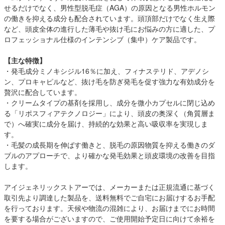
せるだけでなく、男性型脱毛症（AGA）の原因となる男性ホルモン
の働きを抑える成分も配合されています。頭頂部だけでなく生え際
など、頭皮全体の進行した薄毛や抜け毛にお悩みの方に適した、プ
ロフェッショナル仕様のインテンシブ（集中）ケア製品です。
【主な特徴】
・発毛成分ミノキシジル16％に加え、フィナステリド、アデノシ
ン、プロキャピルなど、抜け毛を防ぎ発毛を促す強力な有効成分を
贅沢に配合しています。
・クリームタイプの基剤を採用し、成分を微小カプセルに閉じ込め
る「リポスフィアテクノロジー」により、頭皮の奥深く（角質層ま
で）へ確実に成分を届け、持続的な効果と高い吸収率を実現しま
す。
・毛髪の成長期を伸ばす働きと、脱毛の原因物質を抑える働きのダ
ブルのアプローチで、より確かな発毛効果と頭皮環境の改善を目指
します。
アイジェネリックストアーでは、メーカーまたは正規流通に基づく
取引先より調達した製品を、送料無料でご自宅にお届けするお手配
を行っております。天候や物流の混雑により、お届けまでにお時間
を要する場合がございますので、ご使用開始予定日に向けて余裕を