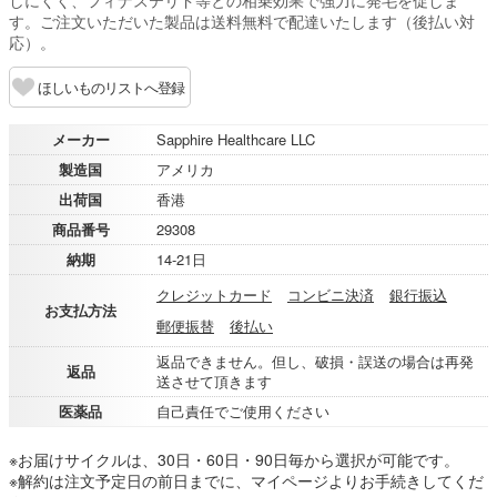
しにくく、フィナステリド等との相乗効果で強力に発毛を促しま
す。ご注文いただいた製品は送料無料で配達いたします（後払い対
応）。
ほしいものリストへ登録
メーカー
Sapphire Healthcare LLC
製造国
アメリカ
出荷国
香港
商品番号
29308
納期
14-21日
クレジットカード
コンビニ決済
銀行振込
お支払方法
郵便振替
後払い
返品できません。但し、破損・誤送の場合は再発
返品
送させて頂きます
医薬品
自己責任でご使用ください
※お届けサイクルは、30日・60日・90日毎から選択が可能です。
※解約は注文予定日の前日までに、マイページよりお手続きしてくだ