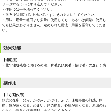
サージするようにすり込んでください。
・使用後は手を洗ってください。
・塗布後は4時間以上洗い流さずにそのままにしてください。
・用法・用量の範囲より多量に使用しても、あるいは頻繁に使用し
ても効果はあがりません。定められた用法・用量を厳守してくださ
い。
効果効能
【適応症】
・壮年性脱毛症における発毛、育毛及び脱毛（抜け毛）の進行予防
副作用
【主な副作用】
頭皮の発疹・発赤、かゆみ、かぶれ、ふけ、使用部位の熱感、頭
痛、気が遠くなる、めまい、胸の痛み、心拍が速くなる、原因のわ
からない急激な体重増加、手足のむくみなど