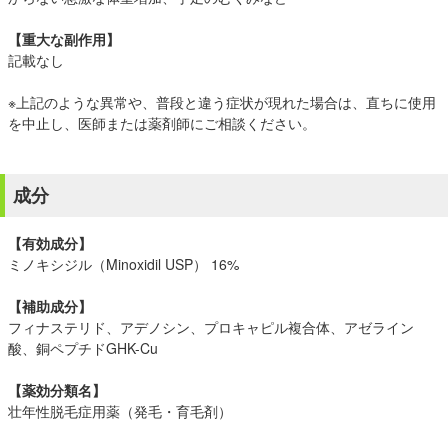
【重大な副作用】
記載なし
※上記のような異常や、普段と違う症状が現れた場合は、直ちに使用
を中止し、医師または薬剤師にご相談ください。
成分
【有効成分】
ミノキシジル（Minoxidil USP） 16%
【補助成分】
フィナステリド、アデノシン、プロキャピル複合体、アゼライン
酸、銅ペプチドGHK-Cu
【薬効分類名】
壮年性脱毛症用薬（発毛・育毛剤）