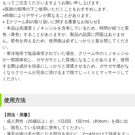
もってご注文くださいますようお願い申し上げます。
※医師の指導の下ご使用いただくことをおすすめします。
※時期によりデザインが異なることがあります。
※【クリーム剤の取り扱いに関する重要なお知らせ】
・本品は高濃度ミノキシジルを含有しているため、時間が経つと変
色（黄色）することがありますが、製品の品質に問題はありませ
ん。変色を抑えるため、使用後は必ずしっかりと蓋を閉じてくださ
い。
・寒冷地等で低温保管されていた場合、クリーム中のミノキシジル
が一部固体化し、ガサガサとした質感になることがあります。使用
する際は成分を頭皮にしっかりと浸透させるため、ガサガサ感がな
くなりクリームが完全に溶けるまで指でじっくりとマッサージして
ください。
使用方法
【用法・用量】
・成人男性（20歳以上）が、1日2回、1回1mL（約4cm）を指に出
し、脱毛している頭皮に塗布してください。
・薄毛や抜け毛が気になる部分を中心に、2〜4分かけて頭皮をマッ