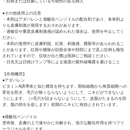
・妊婦または妊娠している可能性のある婦人
●その他使用上の注意
・本剤はアダパレンと過酸化ベンゾイルの配合剤であり、各単剤よ
りも皮膚刺激が発現するおそれがあります。
・過敏症や重度皮膚刺激感が認められた場合は、使用を中止してく
ださい。
・本剤の使用中に皮膚剥脱、紅斑、刺激感、腫脹等があらわれるこ
とがあります。紅斑や腫脹が顔面全体や頚部にまで及ぶ症例も報告
されていますので、症状が出た際は医師にご相談ください。
・日光又は日焼けランプ等による過度の紫外線曝露を避けること
【作用機序】
●アダパレン
ビタミンA誘導体と似た構造を持ちます。顆粒細胞から角質細胞への
変化を防ぎ、毛穴が狭くならないようにして、ニキビができないよ
うにします。（=毛穴が詰まらないようにして、皮脂がたまるのを防
ぎ、脂の排出を促します）初期のニキビに有効とされています。
●過酸化ベンゾイル
塗布後、皮膚の上で速やかに分解され、強力な酸化作用を持つフリ
ーラジカルを生じます。