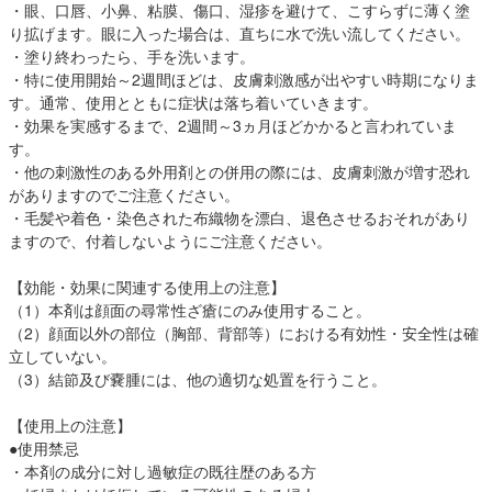
・眼、口唇、小鼻、粘膜、傷口、湿疹を避けて、こすらずに薄く塗
り拡げます。眼に入った場合は、直ちに水で洗い流してください。
・塗り終わったら、手を洗います。
・特に使用開始～2週間ほどは、皮膚刺激感が出やすい時期になりま
す。通常、使用とともに症状は落ち着いていきます。
・効果を実感するまで、2週間～3ヵ月ほどかかると言われていま
す。
・他の刺激性のある外用剤との併用の際には、皮膚刺激が増す恐れ
がありますのでご注意ください。
・毛髪や着色・染色された布織物を漂白、退色させるおそれがあり
ますので、付着しないようにご注意ください。
【効能・効果に関連する使用上の注意】
（1）本剤は顔面の尋常性ざ瘡にのみ使用すること。
（2）顔面以外の部位（胸部、背部等）における有効性・安全性は確
立していない。
（3）結節及び嚢腫には、他の適切な処置を行うこと。
【使用上の注意】
●使用禁忌
・本剤の成分に対し過敏症の既往歴のある方