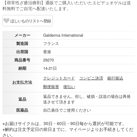
【尋常性ざ瘡治療剤】通販でご購入いただいたエピデュオゲルは送
料無料でご自宅へ配達いたします。
ほしいものリストへ登録
メーカー
Galderma International
製造国
フランス
出荷国
香港
商品番号
29270
納期
14-21日
クレジットカード
コンビニ決済
銀行振込
お支払方法
郵便振替
後払い
返品できません。但し、破損・誤送の場合は再発
返品
送させて頂きます
医薬品
自己責任でご使用ください
※お届けサイクルは、30日・60日・90日毎から選択が可能です。
※解約は注文予定日の前日までに、マイページよりお手続きしてくだ
さい。