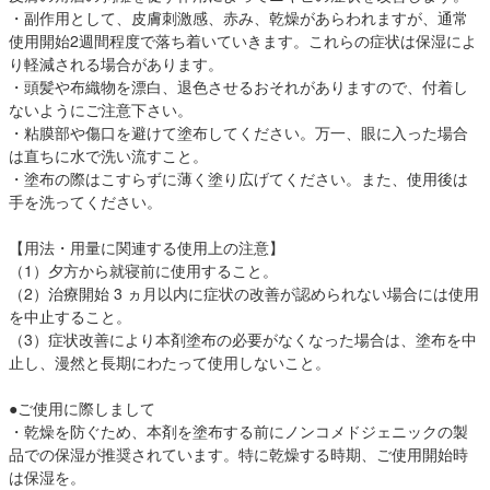
・副作用として、皮膚刺激感、赤み、乾燥があらわれますが、通常
使用開始2週間程度で落ち着いていきます。これらの症状は保湿によ
り軽減される場合があります。
・頭髪や布織物を漂白、退色させるおそれがありますので、付着し
ないようにご注意下さい。
・粘膜部や傷口を避けて塗布してください。万一、眼に入った場合
は直ちに水で洗い流すこと。
・塗布の際はこすらずに薄く塗り広げてください。また、使用後は
手を洗ってください。
【用法・用量に関連する使用上の注意】
（1）夕方から就寝前に使用すること。
（2）治療開始 3 ヵ月以内に症状の改善が認められない場合には使用
を中止すること。
（3）症状改善により本剤塗布の必要がなくなった場合は、塗布を中
止し、漫然と長期にわたって使用しないこと。
●ご使用に際しまして
・乾燥を防ぐため、本剤を塗布する前にノンコメドジェニックの製
品での保湿が推奨されています。特に乾燥する時期、ご使用開始時
は保湿を。