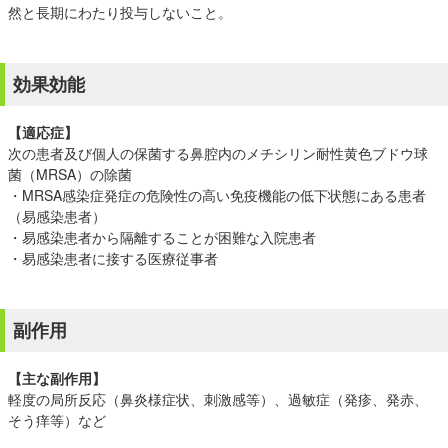
然と長期にわたり投与しないこと。
効果効能
【適応症】
次の患者及び個人の保菌する鼻腔内のメチシリン耐性黄色ブドウ球
菌（MRSA）の除菌
・MRSA感染症発症の危険性の高い免疫機能の低下状態にある患者
（易感染患者）
・易感染患者から隔離することが困難な入院患者
・易感染患者に接する医療従事者
副作用
【主な副作用】
軽度の局所反応（鼻炎様症状、刺激感等）、過敏症（発疹、発赤、
そう痒等）など