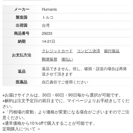
メーカー
Humanis
製造国
トルコ
出荷国
台湾
商品番号
29233
納期
14-21日
クレジットカード
コンビニ決済
銀行振込
お支払方法
郵便振替
後払い
返品できません。但し、破損・誤送の場合は再発
返品
送させて頂きます
医薬品
自己責任でご使用ください
※お届けサイクルは、30日・60日・90日毎から選択が可能です。
※解約は注文予定日の前日までに、マイページよりお手続きしてくだ
さい。
※「円相場の変動」より価格が変更になる場合がございますのでご注
意ください。
※通常価格から10％offで購入することが可能です。
定期購入について ＞