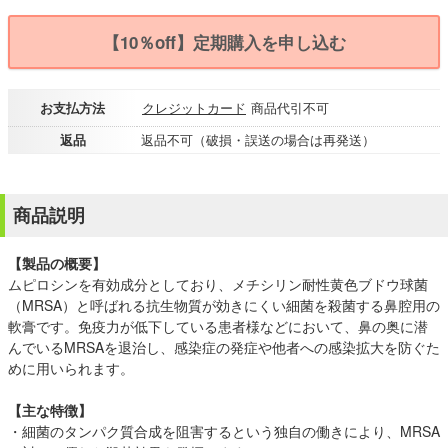
【10％off】定期購入を申し込む
お支払方法
クレジットカード
商品代引不可
返品
返品不可（破損・誤送の場合は再発送）
商品説明
【製品の概要】
ムピロシンを有効成分としており、メチシリン耐性黄色ブドウ球菌
（MRSA）と呼ばれる抗生物質が効きにくい細菌を殺菌する鼻腔用の
軟膏です。免疫力が低下している患者様などにおいて、鼻の奥に潜
んでいるMRSAを退治し、感染症の発症や他者への感染拡大を防ぐた
めに用いられます。
【主な特徴】
・細菌のタンパク質合成を阻害するという独自の働きにより、MRSA