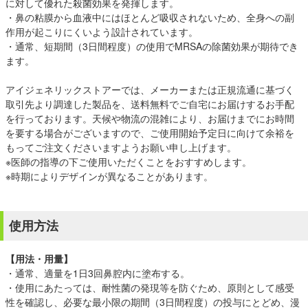
に対して優れた殺菌効果を発揮します。
・鼻の粘膜から血液中にはほとんど吸収されないため、全身への副
作用が起こりにくいよう設計されています。
・通常、短期間（3日間程度）の使用でMRSAの除菌効果が期待でき
ます。
アイジェネリックストアーでは、メーカーまたは正規流通に基づく
取引先より調達した製品を、送料無料でご自宅にお届けするお手配
を行っております。天候や物流の混雑により、お届けまでにお時間
を要する場合がございますので、ご使用開始予定日に向けて余裕を
もってご注文くださいますようお願い申し上げます。
※医師の指導の下ご使用いただくことをおすすめします。
※時期によりデザインが異なることがあります。
使用方法
【用法・用量】
・通常、適量を1日3回鼻腔内に塗布する。
・使用にあたっては、耐性菌の発現等を防ぐため、原則として感受
性を確認し、必要な最小限の期間（3日間程度）の投与にとどめ、漫