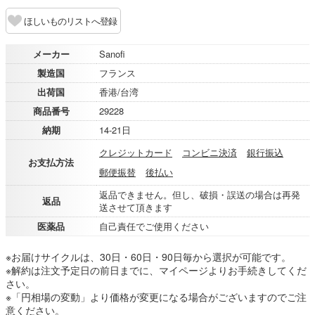
ほしいものリストへ登録
メーカー
Sanofi
製造国
フランス
出荷国
香港/台湾
商品番号
29228
納期
14-21日
クレジットカード
コンビニ決済
銀行振込
お支払方法
郵便振替
後払い
返品できません。但し、破損・誤送の場合は再発
返品
送させて頂きます
医薬品
自己責任でご使用ください
※お届けサイクルは、30日・60日・90日毎から選択が可能です。
※解約は注文予定日の前日までに、マイページよりお手続きしてくだ
さい。
※「円相場の変動」より価格が変更になる場合がございますのでご注
意ください。