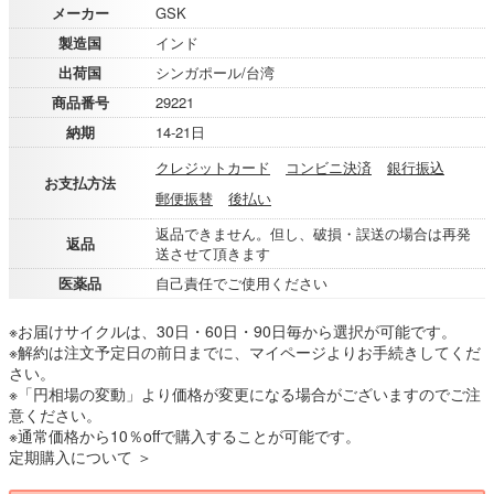
メーカー
GSK
製造国
インド
出荷国
シンガポール/台湾
商品番号
29221
納期
14-21日
クレジットカード
コンビニ決済
銀行振込
お支払方法
郵便振替
後払い
返品できません。但し、破損・誤送の場合は再発
返品
送させて頂きます
医薬品
自己責任でご使用ください
※お届けサイクルは、30日・60日・90日毎から選択が可能です。
※解約は注文予定日の前日までに、マイページよりお手続きしてくだ
さい。
※「円相場の変動」より価格が変更になる場合がございますのでご注
意ください。
※通常価格から10％offで購入することが可能です。
定期購入について ＞