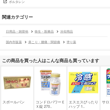
ボルタレン
関連カテゴリー
日用品・雑貨他
衛生・医療品
冷却用品
国内市販薬
肩こり・腰痛・関節痛
塗り薬
この商品を買った人はこんな商品も買っています
スポールバン
コンドロパワーＥ
エスエスぴったり
サロ
Ｘ錠 270..
ハップ 1..