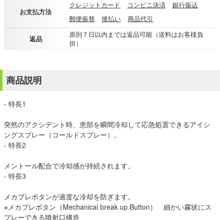
クレジットカード
コンビニ決済
銀行振込
お支払方法
郵便振替
後払い
商品代引
原則７日以内までは返品可能（送料はお客様負
返品
担）
商品説明
- 特長1
突然のアクシデント時、患部を瞬間冷却して応急処置できるアイシ
ングスプレー（コールドスプレー）。
- 特長2
メントール配合で冷却感が持続されます。
- 特長3
メカブレボタンが過度な冷却を防ぎます。
※メカブレボタン（Mechanical break up Button） 細かい霧状にス
プレーできる噴射口構造