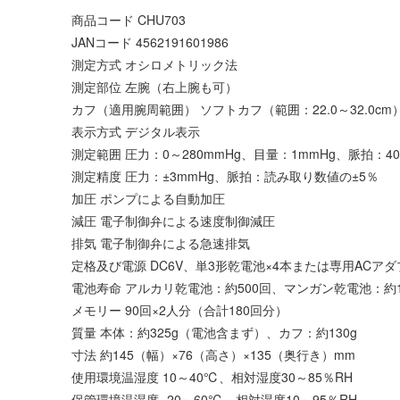
商品コード CHU703
JANコード 4562191601986
測定方式 オシロメトリック法
測定部位 左腕（右上腕も可）
カフ（適用腕周範囲） ソフトカフ（範囲：22.0～32.0cm
表示方式 デジタル表示
測定範囲 圧力：0～280mmHg、目量：1mmHg、脈拍：40
測定精度 圧力：±3mmHg、脈拍：読み取り数値の±5％
加圧 ポンプによる自動加圧
減圧 電子制御弁による速度制御減圧
排気 電子制御弁による急速排気
定格及び電源 DC6V、単3形乾電池×4本または専用ACアダプ
電池寿命 アルカリ乾電池：約500回、マンガン乾電池：約1
メモリー 90回×2人分（合計180回分）
質量 本体：約325g（電池含まず）、カフ：約130g
寸法 約145（幅）×76（高さ）×135（奥行き）mm
使用環境温湿度 10～40℃、相対湿度30～85％RH
保管環境温湿度 -20～60℃、相対湿度10～95％RH