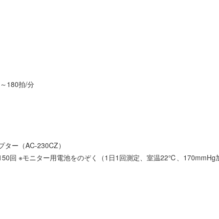
）
～180拍/分
ター（AC-230CZ）
50回 ※モニター用電池をのぞく（1日1回測定、室温22℃、170mmH