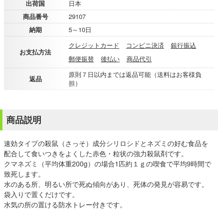
出荷国
日本
商品番号
29107
納期
5～10日
クレジットカード
コンビニ決済
銀行振込
お支払方法
郵便振替
後払い
商品代引
原則７日以内までは返品可能（送料はお客様負
返品
担）
商品説明
速効タイプの殺鼠（さっそ）成分シリロシドとネズミの好む食品を
配合して食いつきをよくした赤色・粒状の強力殺鼠剤です。
クマネズミ（平均体重200g）の場合1匹約１ｇの喫食で平均9時間で
致死します。
水のある所、明るい所で死ぬ傾向があり、死体の発見が容易です。
袋入りで置くだけです。
水気の所の置ける防水トレー付きです。