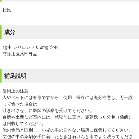
殺鼠
成分
1g中 シリロシド 0.2mg 含有
防除用医薬部外品
補足説明
使用上の注意
人やペットには有毒ですから、使用、保存には充分注意し、万一誤
って食べた場合は
吐き出させ、に医師の診察を受けてください。
台所や土間など室内には、就寝前に置き、翌朝残った分包（薬餌）
は回収してください。
他の食品と区別し、小児の手の届かない場所に保管してください。
文包の中の薬剤が手に着いたときは石けんと水でよく洗ってくださ