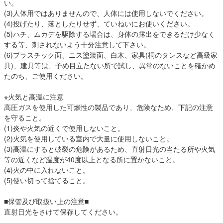
い。
(3)人体用ではありませんので、人体には使用しないでください。
(4)投げたり、落としたりせず、ていねいにお使いください。
(5)ハチ、ムカデを駆除する場合は、身体の露出をできるだけ少なく
する等、刺されないよう十分注意して下さい。
(6)プラスチック面、ニス塗装面、白木、家具(桐のタンスなど高級家
具)、建具等は、予め目立たない所で試し、異常のないことを確かめ
たのち、ご使用ください。
※火気と高温に注意
高圧ガスを使用した可燃性の製品であり、危険なため、下記の注意
を守ること。
(1)炎や火気の近くで使用しないこと。
(2)火気を使用している室内で大量に使用しないこと。
(3)高温にすると破裂の危険があるため、直射日光の当たる所や火気
等の近くなど温度が40度以上となる所に置かないこと。
(4)火の中に入れないこと。
(5)使い切って捨てること。
■保管及び取扱い上の注意■
直射日光をさけて保存してください。