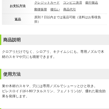
クレジットカード
コンビニ決済
銀行振込
お支払方法
郵便振替
後払い
商品代引
原則７日以内までは返品可能（送料はお客様負
返品
担）
商品説明
クロアリだけでなく、シロアリ、キクイムシにも。専用ノズルで木
材のスキマや穴にも噴射できます。
使用方法
巣や木材のスキマ、穴には専用ノズルでシューッとひと吹き。
ピレスロイド(d-t-80フタルスリン、フェノトリン)が、優れた殺虫効
果を発揮します。