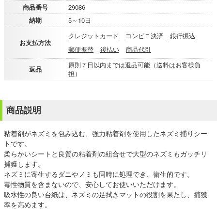
商品番号
29086
納期
5～10日
クレジットカード
コンビニ決済
銀行振込
お支払方法
郵便振替
後払い
商品代引
原則７日以内までは返品可能（送料はお客様負
返品
担）
商品説明
粘着剤がネズミを包み込む、強力粘着剤を使用したネズミ捕りシー
トです。
柔らかいシートと良質の粘着剤の組合せで大型のネズミもガッチリ
捕獲します。
ネズミに寄生するダニやノミも同時に処理でき、衛生的です。
毒性物質を含まないので、安心してお使いいただけます。
吸水性の良い台紙は、ネズミの足拭きマットの役割を果たし、捕獲
率を高めます。