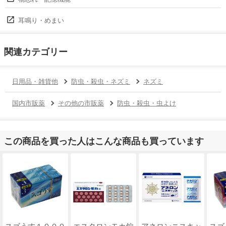
耳鳴り・めまい
関連カテゴリー
日用品・雑貨他
防虫・殺虫・ネズミ
ネズミ
国内市販薬
その他の市販薬
防虫・殺虫・虫よけ
この商品を買った人はこんな商品も買っています
スゴうす１０００
エスタロンモカ錠
アネロンニスキャ
スゴ