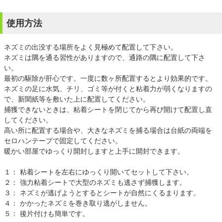
使用方法
ネズミの出没する場所をよく見極めて配置して下さい。
ネズミは隅を通る習性がありますので、通路の隅に配置して下さ
い。
最初の駆除が肝心です。一度に数ヶ所配置するとより効果的です。
ネズミの足に水気、チリ、ゴミ等が付くと粘着力が弱くなりますの
で、新聞紙等を敷いた上に配置してください。
捕獲できないときは、粘着シートを閉じてから再び開けて配置し直
してください。
高い所に配置する場合や、大きなネズミを捕る場合は台紙の両端を
セロハンテープで固定してください。
暖かい部屋でゆっくり開封しますと上手に開封できます。
１： 粘着シートを左右にゆっくり開いてセットして下さい。
２： 強力粘着シートで大型のネズミも逃さず捕獲します。
３： ネズミが逃げようとするとシートが自然にくるまります。
４： かかったネズミを巻き取り逃がしません。
５： 後片付けも簡単です。