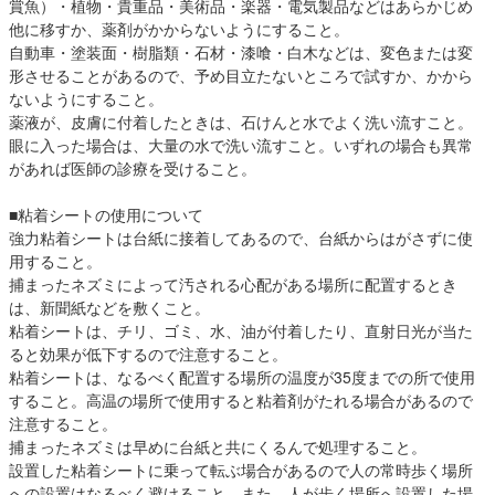
賞魚）・植物・貴重品・美術品・楽器・電気製品などはあらかじめ
他に移すか、薬剤がかからないようにすること。
自動車・塗装面・樹脂類・石材・漆喰・白木などは、変色または変
形させることがあるので、予め目立たないところで試すか、かから
ないようにすること。
薬液が、皮膚に付着したときは、石けんと水でよく洗い流すこと。
眼に入った場合は、大量の水で洗い流すこと。いずれの場合も異常
があれば医師の診療を受けること。
■粘着シートの使用について
強力粘着シートは台紙に接着してあるので、台紙からはがさずに使
用すること。
捕まったネズミによって汚される心配がある場所に配置するとき
は、新聞紙などを敷くこと。
粘着シートは、チリ、ゴミ、水、油が付着したり、直射日光が当た
ると効果が低下するので注意すること。
粘着シートは、なるべく配置する場所の温度が35度までの所で使用
すること。高温の場所で使用すると粘着剤がたれる場合があるので
注意すること。
捕まったネズミは早めに台紙と共にくるんで処理すること。
設置した粘着シートに乗って転ぶ場合があるので人の常時歩く場所
への設置はなるべく避けること。また、人が歩く場所へ設置した場